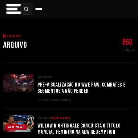
ARQUIVO
860
ARQUIVO
artigos
10 d atrás
PRÉ-VISUALIZAÇÃO DO WWE RAW: COMBATES E
SEGMENTOS A NÃO PERDER
Por exclusivewrestling
10 d atrás
AEW NEWS
WILLOW NIGHTINGALE CONQUISTA O TÍTULO
AEW NEWS
MUNDIAL FEMININO NA AEW REDEMPTION