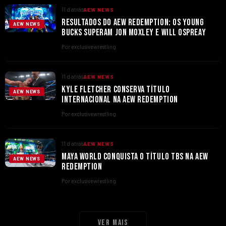
11 d atrás
AEW NEWS
RESULTADOS DO AEW REDEMPTION: OS YOUNG
AEW NEWS
BUCKS SUPERAM JON MOXLEY E WILL OSPREAY
Por exclusivewrestling
11 d atrás
AEW NEWS
KYLE FLETCHER CONSERVA TÍTULO
AEW NEWS
INTERNACIONAL NA AEW REDEMPTION
Por exclusivewrestling
11 d atrás
AEW NEWS
MAYA WORLD CONQUISTA O TÍTULO TBS NA AEW
AEW NEWS
REDEMPTION
Por exclusivewrestling
Ver mais