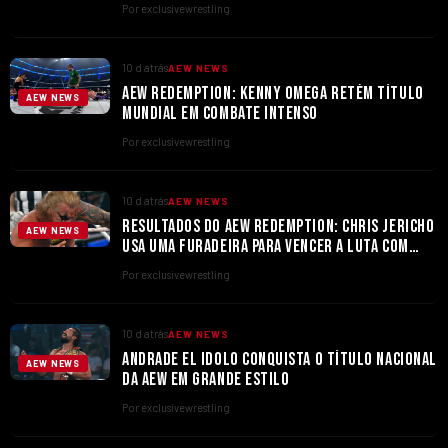
Por exclusivewrestling
10 d atrás
AEW NEWS
AEW REDEMPTION: KENNY OMEGA RETÉM TÍTULO
AEW NEWS
MUNDIAL EM COMBATE INTENSO
Por exclusivewrestling
10 d atrás
AEW NEWS
RESULTADOS DO AEW REDEMPTION: CHRIS JERICHO
AEW NEWS
USA UMA FURADEIRA PARA VENCER A LUTA COM
TOMMASO CIAMPA
Por exclusivewrestling
10 d atrás
AEW NEWS
ANDRADE EL IDOLO CONQUISTA O TÍTULO NACIONAL
AEW NEWS
DA AEW EM GRANDE ESTILO
Por exclusivewrestling