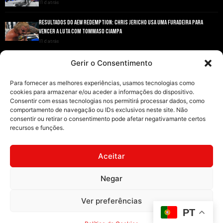
11 d atrás
RESULTADOS DO AEW REDEMPTION: CHRIS JERICHO USA UMA FURADEIRA PARA
VENCER A LUTA COM TOMMASO CIAMPA
11 d atrás
ANDRADE EL IDOLO CONQUISTA O TÍTULO NACIONAL DA AEW EM GRANDE ESTILO
Gerir o Consentimento
11 d atrás
Para fornecer as melhores experiências, usamos tecnologias como
cookies para armazenar e/ou aceder a informações do dispositivo.
Consentir com essas tecnologias nos permitirá processar dados, como
comportamento de navegação ou IDs exclusivos neste site. Não
consentir ou retirar o consentimento pode afetar negativamante certos
recursos e funções.
INÍCIO
WRESTLING
WWE
AEW
NOTÍCIAS
Aceitar
Negar
2008-2025 © Exclusive Wrestling · Todas as imagens são marcas registadas dos
Ver preferências
seus respetivos proprietários.
PT
Website desenvolvido por
Illimitatus Agency
Política de Cookies (UE)
Política de Privacidade