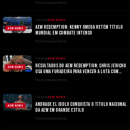
Por exclusivewrestling
11 d atrás
AEW NEWS
AEW REDEMPTION: KENNY OMEGA RETÉM TÍTULO
AEW NEWS
MUNDIAL EM COMBATE INTENSO
Por exclusivewrestling
11 d atrás
AEW NEWS
RESULTADOS DO AEW REDEMPTION: CHRIS JERICHO
AEW NEWS
USA UMA FURADEIRA PARA VENCER A LUTA COM
TOMMASO CIAMPA
Por exclusivewrestling
11 d atrás
AEW NEWS
ANDRADE EL IDOLO CONQUISTA O TÍTULO NACIONAL
AEW NEWS
DA AEW EM GRANDE ESTILO
Por exclusivewrestling