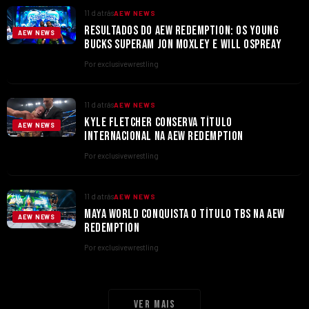
11 d atrás
AEW NEWS
RESULTADOS DO AEW REDEMPTION: OS YOUNG
AEW NEWS
BUCKS SUPERAM JON MOXLEY E WILL OSPREAY
Por exclusivewrestling
11 d atrás
AEW NEWS
KYLE FLETCHER CONSERVA TÍTULO
AEW NEWS
INTERNACIONAL NA AEW REDEMPTION
Por exclusivewrestling
11 d atrás
AEW NEWS
MAYA WORLD CONQUISTA O TÍTULO TBS NA AEW
AEW NEWS
REDEMPTION
Por exclusivewrestling
Ver mais