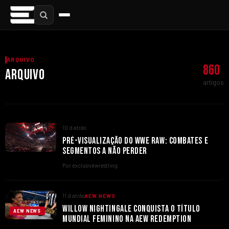
ARQUIVO
860
ARQUIVO
artigos
10 d atrás
PRÉ-VISUALIZAÇÃO DO WWE RAW: COMBATES E
SEGMENTOS A NÃO PERDER
Por exclusivewrestling
11 d atrás
AEW NEWS
WILLOW NIGHTINGALE CONQUISTA O TÍTULO
AEW NEWS
MUNDIAL FEMININO NA AEW REDEMPTION