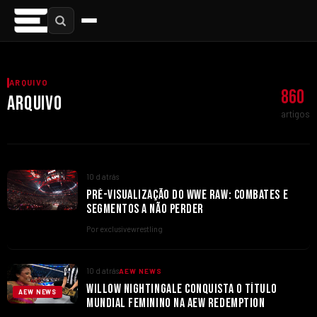
ARQUIVO
860
ARQUIVO
artigos
10 d atrás
PRÉ-VISUALIZAÇÃO DO WWE RAW: COMBATES E
SEGMENTOS A NÃO PERDER
Por exclusivewrestling
10 d atrás
AEW NEWS
WILLOW NIGHTINGALE CONQUISTA O TÍTULO
AEW NEWS
MUNDIAL FEMININO NA AEW REDEMPTION