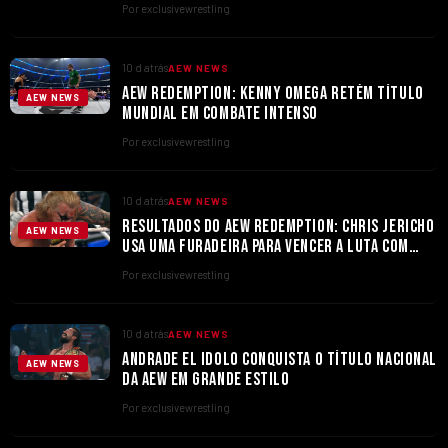
Por exclusivewrestling
10 d atrás
AEW NEWS
AEW REDEMPTION: KENNY OMEGA RETÉM TÍTULO
AEW NEWS
MUNDIAL EM COMBATE INTENSO
Por exclusivewrestling
10 d atrás
AEW NEWS
RESULTADOS DO AEW REDEMPTION: CHRIS JERICHO
AEW NEWS
USA UMA FURADEIRA PARA VENCER A LUTA COM
TOMMASO CIAMPA
Por exclusivewrestling
10 d atrás
AEW NEWS
ANDRADE EL IDOLO CONQUISTA O TÍTULO NACIONAL
AEW NEWS
DA AEW EM GRANDE ESTILO
Por exclusivewrestling