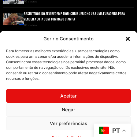
10 d atrás
RESULTADOS DO AEW REDEMPTION: CHRIS JERICHO USA UMA FURADEIRA PARA
VENCER A LUTA COM TOMMASO CIAMPA
10 d atrás
ANDRADE EL IDOLO CONQUISTA O TÍTULO NACIONAL DA AEW EM GRANDE ESTILO
Gerir o Consentimento
10 d atrás
Para fornecer as melhores experiências, usamos tecnologias como
cookies para armazenar e/ou aceder a informações do dispositivo.
Consentir com essas tecnologias nos permitirá processar dados, como
comportamento de navegação ou IDs exclusivos neste site. Não
consentir ou retirar o consentimento pode afetar negativamante certos
recursos e funções.
INÍCIO
WRESTLING
WWE
AEW
NOTÍCIAS
Aceitar
Negar
2008-2025 © Exclusive Wrestling · Todas as imagens são marcas registadas dos
Ver preferências
seus respetivos proprietários.
PT
Website desenvolvido por
Illimitatus Agency
Política de Cookies (UE)
Política de Privacidade