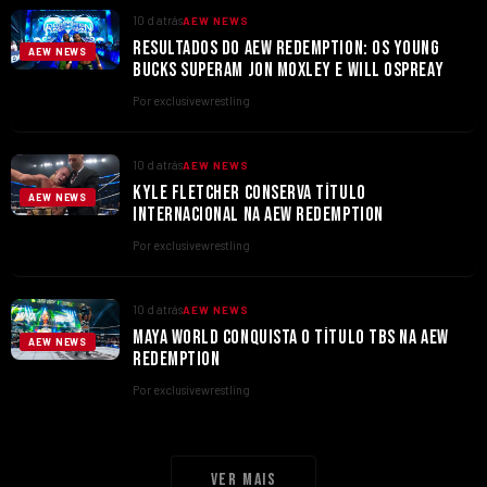
10 d atrás
AEW NEWS
RESULTADOS DO AEW REDEMPTION: OS YOUNG
AEW NEWS
BUCKS SUPERAM JON MOXLEY E WILL OSPREAY
Por exclusivewrestling
10 d atrás
AEW NEWS
KYLE FLETCHER CONSERVA TÍTULO
AEW NEWS
INTERNACIONAL NA AEW REDEMPTION
Por exclusivewrestling
10 d atrás
AEW NEWS
MAYA WORLD CONQUISTA O TÍTULO TBS NA AEW
AEW NEWS
REDEMPTION
Por exclusivewrestling
Ver mais