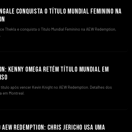
NGALE CONQUISTA O TÍTULO MUNDIAL FEMININO NA
ON
nce Thekla e conquista o Título Mundial Feminino na AEW Redemption,
.
ON: KENNY OMEGA RETÉM TÍTULO MUNDIAL EM
NSO
título após vencer Kevin Knight no AEW Redemption. Detalhes dos
a em Montreal.
 AEW REDEMPTION: CHRIS JERICHO USA UMA