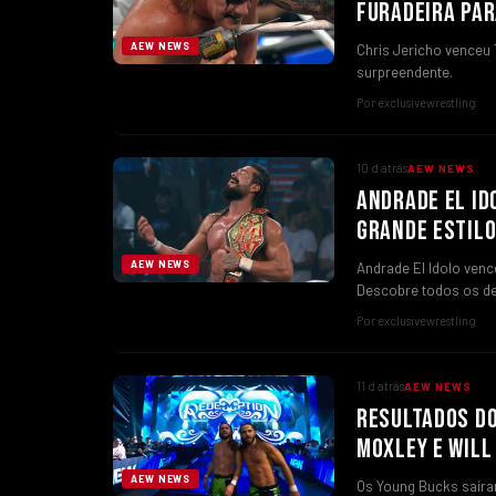
FURADEIRA PA
AEW NEWS
Chris Jericho venceu
surpreendente.
Por exclusivewrestling
10 d atrás
AEW NEWS
ANDRADE EL ID
GRANDE ESTIL
AEW NEWS
Andrade El Idolo venc
Descobre todos os d
Por exclusivewrestling
11 d atrás
AEW NEWS
RESULTADOS DO
MOXLEY E WILL
AEW NEWS
Os Young Bucks saíra