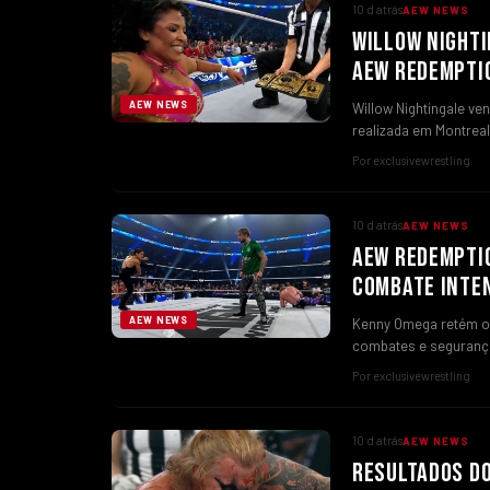
10 d atrás
AEW NEWS
WILLOW NIGHTI
AEW REDEMPTI
AEW NEWS
Willow Nightingale ve
realizada em Montreal
Por exclusivewrestling
10 d atrás
AEW NEWS
AEW REDEMPTI
COMBATE INTE
AEW NEWS
Kenny Omega retém o 
combates e seguranç
Por exclusivewrestling
10 d atrás
AEW NEWS
RESULTADOS DO