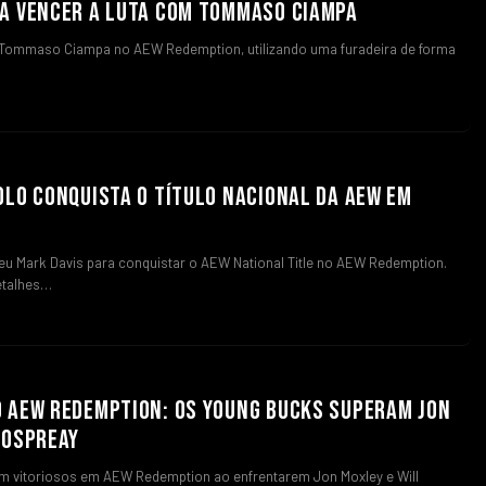
RA VENCER A LUTA COM TOMMASO CIAMPA
 Tommaso Ciampa no AEW Redemption, utilizando uma furadeira de forma
OLO CONQUISTA O TÍTULO NACIONAL DA AEW EM
O
eu Mark Davis para conquistar o AEW National Title no AEW Redemption.
etalhes…
 AEW REDEMPTION: OS YOUNG BUCKS SUPERAM JON
 OSPREAY
m vitoriosos em AEW Redemption ao enfrentarem Jon Moxley e Will