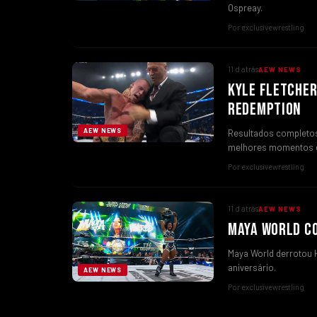
Ospreay.
Por exclusivewrestling
11 d atrás
AEW NEWS
KYLE FLETCHER
REDEMPTION
AEW NEWS
Resultados completos 
melhores momentos 
Por exclusivewrestling
11 d atrás
AEW NEWS
MAYA WORLD CO
Maya World derrotou 
aniversário.
AEW NEWS
Por exclusivewrestling