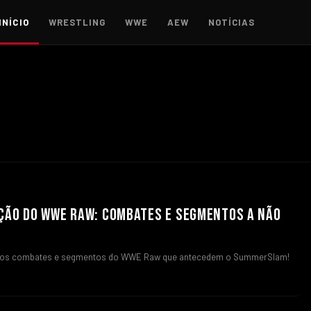
INÍCIO
WRESTLING
WWE
AEW
NOTÍCIAS
ÇÃO DO WWE RAW: COMBATES E SEGMENTOS A NÃO
 os combates e segmentos do WWE Raw que antecedem o SummerSlam!