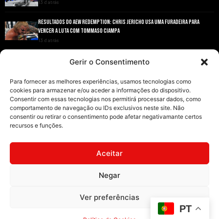
13 d atrás
RESULTADOS DO AEW REDEMPTION: CHRIS JERICHO USA UMA FURADEIRA PARA
VENCER A LUTA COM TOMMASO CIAMPA
13 d atrás
ANDRADE EL IDOLO CONQUISTA O TÍTULO NACIONAL DA AEW EM GRANDE ESTILO
Gerir o Consentimento
13 d atrás
Para fornecer as melhores experiências, usamos tecnologias como
cookies para armazenar e/ou aceder a informações do dispositivo.
Consentir com essas tecnologias nos permitirá processar dados, como
comportamento de navegação ou IDs exclusivos neste site. Não
consentir ou retirar o consentimento pode afetar negativamante certos
recursos e funções.
INÍCIO
WRESTLING
WWE
AEW
NOTÍCIAS
Aceitar
Negar
2008-2025 © Exclusive Wrestling · Todas as imagens são marcas registadas dos
Ver preferências
seus respetivos proprietários.
PT
Website desenvolvido por
Illimitatus Agency
Política de Cookies (UE)
Política de Privacidade