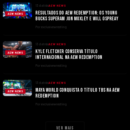
13 d atrás
AEW NEWS
RESULTADOS DO AEW REDEMPTION: OS YOUNG
AEW NEWS
BUCKS SUPERAM JON MOXLEY E WILL OSPREAY
Por exclusivewrestling
13 d atrás
AEW NEWS
KYLE FLETCHER CONSERVA TÍTULO
AEW NEWS
INTERNACIONAL NA AEW REDEMPTION
Por exclusivewrestling
13 d atrás
AEW NEWS
MAYA WORLD CONQUISTA O TÍTULO TBS NA AEW
AEW NEWS
REDEMPTION
Por exclusivewrestling
Ver mais