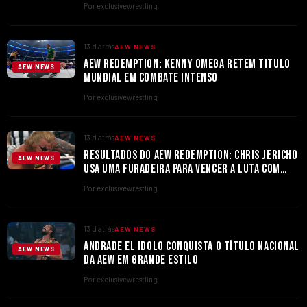
Por exclusivewrestling
13 d atrás
AEW NEWS
AEW REDEMPTION: KENNY OMEGA RETÉM TÍTULO
AEW NEWS
MUNDIAL EM COMBATE INTENSO
Por exclusivewrestling
13 d atrás
AEW NEWS
RESULTADOS DO AEW REDEMPTION: CHRIS JERICHO
AEW NEWS
USA UMA FURADEIRA PARA VENCER A LUTA COM
TOMMASO CIAMPA
Por exclusivewrestling
13 d atrás
AEW NEWS
ANDRADE EL IDOLO CONQUISTA O TÍTULO NACIONAL
AEW NEWS
DA AEW EM GRANDE ESTILO
Por exclusivewrestling