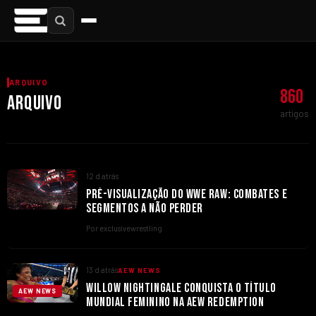
ARQUIVO
860
ARQUIVO
artigos
12 d atrás
PRÉ-VISUALIZAÇÃO DO WWE RAW: COMBATES E
SEGMENTOS A NÃO PERDER
Por exclusivewrestling
13 d atrás
AEW NEWS
WILLOW NIGHTINGALE CONQUISTA O TÍTULO
AEW NEWS
MUNDIAL FEMININO NA AEW REDEMPTION