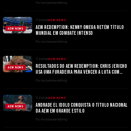
Por exclusivewrestling
11 d atrás
AEW NEWS
AEW REDEMPTION: KENNY OMEGA RETÉM TÍTULO
AEW NEWS
MUNDIAL EM COMBATE INTENSO
Por exclusivewrestling
11 d atrás
AEW NEWS
RESULTADOS DO AEW REDEMPTION: CHRIS JERICHO
AEW NEWS
USA UMA FURADEIRA PARA VENCER A LUTA COM
TOMMASO CIAMPA
Por exclusivewrestling
11 d atrás
AEW NEWS
ANDRADE EL IDOLO CONQUISTA O TÍTULO NACIONAL
AEW NEWS
DA AEW EM GRANDE ESTILO
Por exclusivewrestling