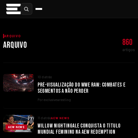
ARQUIVO
860
ARQUIVO
artigos
10 d atrás
PRÉ-VISUALIZAÇÃO DO WWE RAW: COMBATES E
SEGMENTOS A NÃO PERDER
Por exclusivewrestling
11 d atrás
AEW NEWS
WILLOW NIGHTINGALE CONQUISTA O TÍTULO
AEW NEWS
MUNDIAL FEMININO NA AEW REDEMPTION