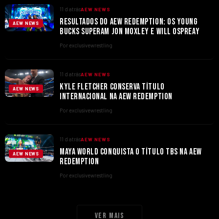
11 d atrás
AEW NEWS
RESULTADOS DO AEW REDEMPTION: OS YOUNG
AEW NEWS
BUCKS SUPERAM JON MOXLEY E WILL OSPREAY
Por exclusivewrestling
11 d atrás
AEW NEWS
KYLE FLETCHER CONSERVA TÍTULO
AEW NEWS
INTERNACIONAL NA AEW REDEMPTION
Por exclusivewrestling
11 d atrás
AEW NEWS
MAYA WORLD CONQUISTA O TÍTULO TBS NA AEW
AEW NEWS
REDEMPTION
Por exclusivewrestling
Ver mais