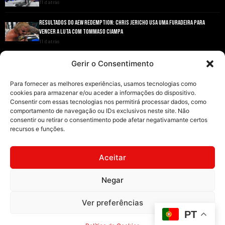
11 d atrás
RESULTADOS DO AEW REDEMPTION: CHRIS JERICHO USA UMA FURADEIRA PARA
VENCER A LUTA COM TOMMASO CIAMPA
11 d atrás
ANDRADE EL IDOLO CONQUISTA O TÍTULO NACIONAL DA AEW EM GRANDE ESTILO
Gerir o Consentimento
11 d atrás
Para fornecer as melhores experiências, usamos tecnologias como
cookies para armazenar e/ou aceder a informações do dispositivo.
Consentir com essas tecnologias nos permitirá processar dados, como
comportamento de navegação ou IDs exclusivos neste site. Não
consentir ou retirar o consentimento pode afetar negativamante certos
recursos e funções.
INÍCIO
WRESTLING
WWE
AEW
NOTÍCIAS
Aceitar
Negar
2008-2025 © Exclusive Wrestling · Todas as imagens são marcas registadas dos
Ver preferências
seus respetivos proprietários.
PT
Website desenvolvido por
Illimitatus Agency
Política de Cookies (UE)
Política de Privacidade