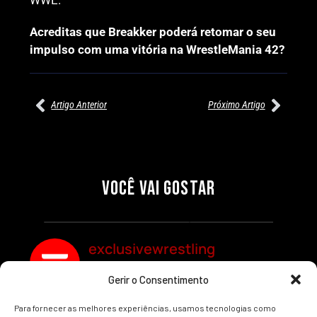
Acreditas que Breakker poderá retomar o seu
impulso com uma vitória na WrestleMania 42?
Artigo Anterior
Próximo Artigo
27/07/2026
27/07/2026
PRÉ-VISUALIZAÇÃO DO WWE
WILLOW NIGHTINGALE
RAW: COMBATES E
CONQUISTA O TÍTULO
SEGMENTOS A NÃO PERDER
MUNDIAL FEMININO NA AEW
VOCÊ VAI GOSTAR
REDEMPTION
Por exclusivewrestling
Por exclusivewrestling
exclusivewrestling
Gerir o Consentimento
Ver mais Artigos
Para fornecer as melhores experiências, usamos tecnologias como