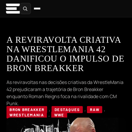
A REVIRAVOLTA CRIATIVA
NA WRESTLEMANIA 42
DANIFICOU O IMPULSO DE
BRON BREAKKER
As reviravoltas nas decisões criativas da WrestleMania
42 prejudicaram a trajetória de Bron Breakker
enquanto Roman Reigns foca na rivalidade com CM
Punk.
BRON BREAKKER
,
DESTAQUES
,
RAW
,
WRESTLEMANIA
,
WWE