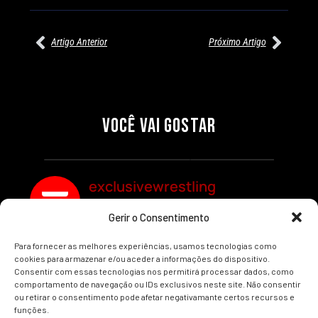
Artigo Anterior
Próximo Artigo
27/07/2026
27/07/2026
PRÉ-VISUALIZAÇÃO DO WWE
WILLOW NIGHTINGALE
RAW: COMBATES E
CONQUISTA O TÍTULO
SEGMENTOS A NÃO PERDER
MUNDIAL FEMININO NA AEW
VOCÊ VAI GOSTAR
REDEMPTION
Por exclusivewrestling
Por exclusivewrestling
exclusivewrestling
Gerir o Consentimento
Ver mais Artigos
Para fornecer as melhores experiências, usamos tecnologias como
cookies para armazenar e/ou aceder a informações do dispositivo.
Consentir com essas tecnologias nos permitirá processar dados, como
comportamento de navegação ou IDs exclusivos neste site. Não consentir
ou retirar o consentimento pode afetar negativamante certos recursos e
funções.