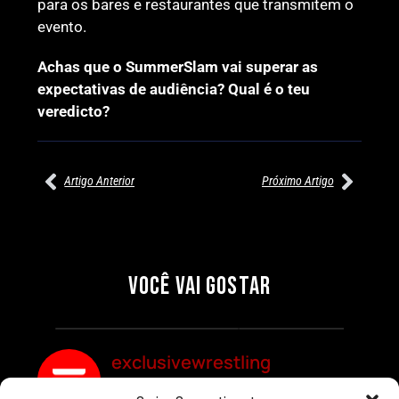
para os bares e restaurantes que transmitem o
evento.
Achas que o SummerSlam vai superar as
expectativas de audiência? Qual é o teu
veredicto?
Artigo Anterior
Próximo Artigo
27/07/2026
27/07/2026
PRÉ-VISUALIZAÇÃO DO WWE
WILLOW NIGHTINGALE
RAW: COMBATES E
CONQUISTA O TÍTULO
SEGMENTOS A NÃO PERDER
MUNDIAL FEMININO NA AEW
VOCÊ VAI GOSTAR
REDEMPTION
Por exclusivewrestling
Por exclusivewrestling
exclusivewrestling