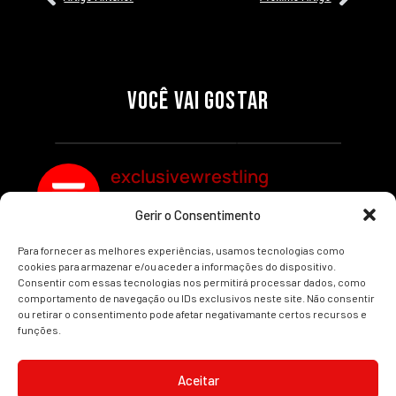
27/07/2026
27/07/2026
PRÉ-VISUALIZAÇÃO DO WWE
WILLOW NIGHTINGALE
RAW: COMBATES E
CONQUISTA O TÍTULO
SEGMENTOS A NÃO PERDER
MUNDIAL FEMININO NA AEW
VOCÊ VAI GOSTAR
REDEMPTION
Por exclusivewrestling
Por exclusivewrestling
exclusivewrestling
Gerir o Consentimento
Ver mais Artigos
Para fornecer as melhores experiências, usamos tecnologias como
cookies para armazenar e/ou aceder a informações do dispositivo.
Consentir com essas tecnologias nos permitirá processar dados, como
comportamento de navegação ou IDs exclusivos neste site. Não consentir
ou retirar o consentimento pode afetar negativamante certos recursos e
funções.
INÍCIO
WRESTLING
WWE
AEW
NOTÍCIAS
Aceitar