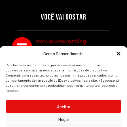
PRÉ-VISUALIZAÇÃO DO WWE
WILLOW NIGHTINGALE
RAW: COMBATES E
CONQUISTA O TÍTULO
SEGMENTOS A NÃO PERDER
MUNDIAL FEMININO NA AEW
VOCÊ VAI GOSTAR
REDEMPTION
Por exclusivewrestling
Por exclusivewrestling
exclusivewrestling
Gerir o Consentimento
Ver mais Artigos
Para fornecer as melhores experiências, usamos tecnologias como
cookies para armazenar e/ou aceder a informações do dispositivo.
Consentir com essas tecnologias nos permitirá processar dados, como
comportamento de navegação ou IDs exclusivos neste site. Não consentir
ou retirar o consentimento pode afetar negativamante certos recursos e
funções.
INÍCIO
WRESTLING
WWE
AEW
NOTÍCIAS
Aceitar
Negar