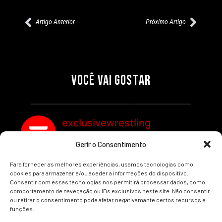
Artigo Anterior
Próximo Artigo
27/07/2026
27/07/2026
PRÉ-VISUALIZAÇÃO DO WWE
WILLOW NIGHTINGALE
RAW: COMBATES E
CONQUISTA O TÍTULO
SEGMENTOS A NÃO PERDER
MUNDIAL FEMININO NA AEW
VOCÊ VAI GOSTAR
REDEMPTION
Por exclusivewrestling
Por exclusivewrestling
exclusivewrestling
Gerir o Consentimento
Ver mais Artigos
Para fornecer as melhores experiências, usamos tecnologias como
cookies para armazenar e/ou aceder a informações do dispositivo.
Consentir com essas tecnologias nos permitirá processar dados, como
comportamento de navegação ou IDs exclusivos neste site. Não consentir
ou retirar o consentimento pode afetar negativamante certos recursos e
funções.
INÍCIO
WRESTLING
WWE
AEW
NOTÍCIAS