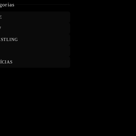
MOXLEY E WILL OSPREAY
gorias
E
W
STLING
T
ÍCIAS