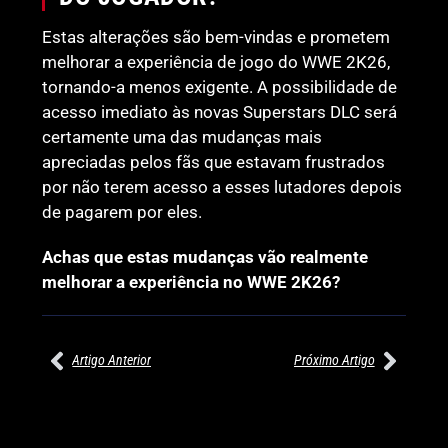
Estas alterações são bem-vindas e prometem
melhorar a experiência de jogo do WWE 2K26,
tornando-a menos exigente. A possibilidade de
acesso imediato às novas Superstars DLC será
certamente uma das mudanças mais
apreciadas pelos fãs que estavam frustrados
por não terem acesso a esses lutadores depois
de pagarem por eles.
Achas que estas mudanças vão realmente
melhorar a experiência no WWE 2K26?
Artigo Anterior
Próximo Artigo
27/07/2026
27/07/2026
PRÉ-VISUALIZAÇÃO DO WWE
WILLOW NIGHTINGALE
RAW: COMBATES E
CONQUISTA O TÍTULO