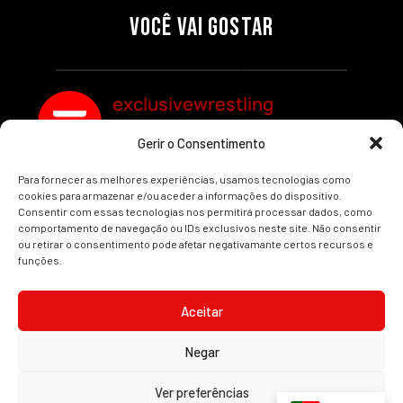
SEGMENTOS A NÃO PERDER
MUNDIAL FEMININO NA AEW
VOCÊ VAI GOSTAR
REDEMPTION
Por exclusivewrestling
Por exclusivewrestling
exclusivewrestling
Gerir o Consentimento
Ver mais Artigos
Para fornecer as melhores experiências, usamos tecnologias como
cookies para armazenar e/ou aceder a informações do dispositivo.
Consentir com essas tecnologias nos permitirá processar dados, como
comportamento de navegação ou IDs exclusivos neste site. Não consentir
ou retirar o consentimento pode afetar negativamante certos recursos e
funções.
INÍCIO
WRESTLING
WWE
AEW
NOTÍCIAS
Aceitar
Negar
2008-2025 © Exclusive Wrestling · Todas as imagens são marcas registadas dos
Ver preferências
seus respetivos proprietários.