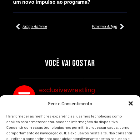
um novo impulso ao programa?
Artigo Anterior
Próximo Artigo
27/07/2026
27/07/2026
PRÉ-VISUALIZAÇÃO DO WWE
WILLOW NIGHTINGALE
RAW: COMBATES E
CONQUISTA O TÍTULO
SEGMENTOS A NÃO PERDER
MUNDIAL FEMININO NA AEW
VOCÊ VAI GOSTAR
REDEMPTION
Por exclusivewrestling
Por exclusivewrestling
exclusivewrestling
Gerir o Consentimento
Ver mais Artigos
Para fornecer as melhores experiências, usamos tecnologias como
cookies para armazenar e/ou aceder a informações do dispositivo.
Consentir com essas tecnologias nos permitirá processar dados, como
comportamento de navegação ou IDs exclusivos neste site. Não consentir
ou retirar o consentimento pode afetar negativamante certos recursos e