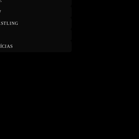
E
W
STLING
T
ÍCIAS