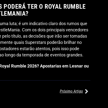
S PODERÁ TER O ROYAL RUMBLE
TLEMANIA?
ma luta; é um indicativo claro dos rumos que
tleMania. Com os dois principais vencedores
elo título, as decisões que irão ser tomadas
amente quais Superstars poderão brilhar no
stadores estarão atentos, pois isso pode
 ao longo da temporada de eventos grandes.
 Royal Rumble 2026? Apostarias em Lesnar ou
Próximo Artigo
27/07/2026
27/07/2026
WILLOW NIGHTINGALE CONQUISTA
AEW REDEMPTION: KENNY OMEG