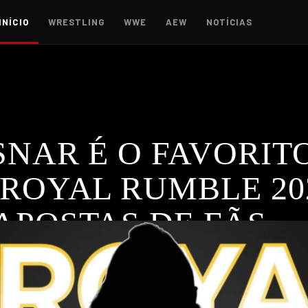
INÍCIO
WRESTLING
WWE
AEW
NOTÍCIAS
NAR É O FAVORIT
 ROYAL RUMBLE 20
APOSTAS DE FÃS
fãs para vencer o Royal Rumble 2026, apesar de não estar conf
,
ROYAL RUMBLE
,
WWE
s!