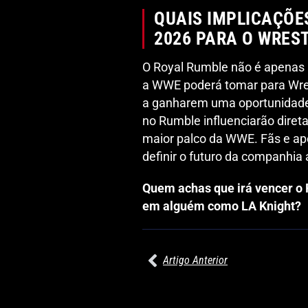
QUAIS IMPLICAÇÕE
2026 PARA O WRES
O Royal Rumble não é apenas u
a WWE poderá tomar para Wres
a ganharem uma oportunidade p
no Rumble influenciarão diret
maior palco da WWE. Fãs e apo
definir o futuro da companhia
Quem achas que irá vencer o
em alguém como LA Knight?
Artigo Anterior
27/07/2026
PRÉ-VISUALIZAÇÃO DO WWE RAW: