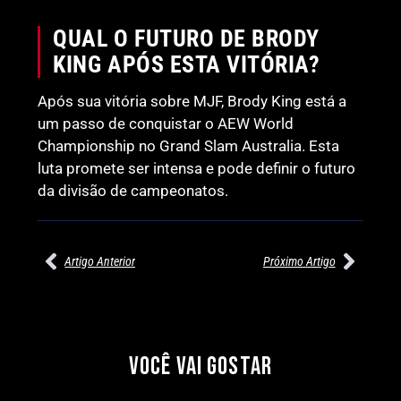
QUAL O FUTURO DE BRODY
KING APÓS ESTA VITÓRIA?
Após sua vitória sobre MJF, Brody King está a
um passo de conquistar o AEW World
Championship no Grand Slam Australia. Esta
luta promete ser intensa e pode definir o futuro
da divisão de campeonatos.
Artigo Anterior
Próximo Artigo
27/07/2026
27/07/2026
PRÉ-VISUALIZAÇÃO DO WWE
WILLOW NIGHTINGALE
RAW: COMBATES E
CONQUISTA O TÍTULO
SEGMENTOS A NÃO PERDER
MUNDIAL FEMININO NA AEW
VOCÊ VAI GOSTAR
REDEMPTION
Por exclusivewrestling
Por exclusivewrestling