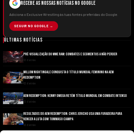
RECEBE AS NOSSAS NOTÍCIAS NO GOOGLE
Adiciona o Exclusive Wrestling às tuas fontes preferidas do Google.
SEGUIR NO GOOGLE →
Últimas Notícias
PRÉ-VISUALIZAÇÃO DO WWE RAW: COMBATES E SEGMENTOS A NÃO PERDER
12 d atrás
WILLOW NIGHTINGALE CONQUISTA O TÍTULO MUNDIAL FEMININO NA AEW
REDEMPTION
12 d atrás
AEW REDEMPTION: KENNY OMEGA RETÉM TÍTULO MUNDIAL EM COMBATE INTENSO
12 d atrás
RESULTADOS DO AEW REDEMPTION: CHRIS JERICHO USA UMA FURADEIRA PARA
VENCER A LUTA COM TOMMASO CIAMPA
12 d atrás