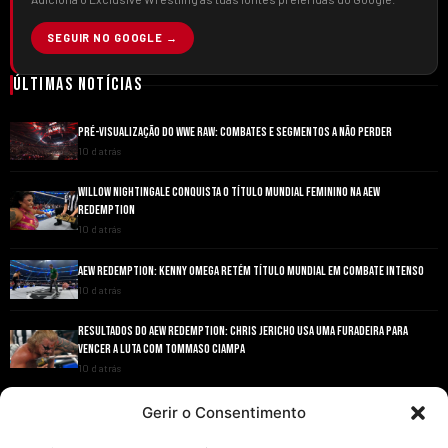
SEGUIR NO GOOGLE →
Últimas Notícias
PRÉ-VISUALIZAÇÃO DO WWE RAW: COMBATES E SEGMENTOS A NÃO PERDER
10 d atrás
WILLOW NIGHTINGALE CONQUISTA O TÍTULO MUNDIAL FEMININO NA AEW
REDEMPTION
10 d atrás
AEW REDEMPTION: KENNY OMEGA RETÉM TÍTULO MUNDIAL EM COMBATE INTENSO
10 d atrás
RESULTADOS DO AEW REDEMPTION: CHRIS JERICHO USA UMA FURADEIRA PARA
VENCER A LUTA COM TOMMASO CIAMPA
10 d atrás
ANDRADE EL IDOLO CONQUISTA O TÍTULO NACIONAL DA AEW EM GRANDE ESTILO
Gerir o Consentimento
10 d atrás