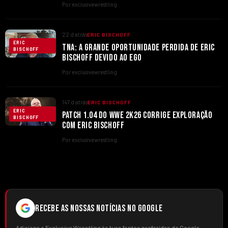
Por exclusivewrestling
22 d atrás
ERIC BISCHOFF
ERIC
TNA: A GRANDE OPORTUNIDADE PERDIDA DE ERIC
BISCHOFF
BISCHOFF DEVIDO AO EGO
Por exclusivewrestling
147 d atrás
ERIC BISCHOFF
ERIC
PATCH 1.04 DO WWE 2K26 CORRIGE EXPLORAÇÃO
BISCHOFF
COM ERIC BISCHOFF
Por exclusivewrestling
RECEBE AS NOSSAS NOTÍCIAS NO GOOGLE
Adiciona o Exclusive Wrestling às tuas fontes preferidas do Google.