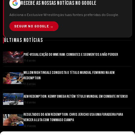
RECEBE AS NOSSAS NOTÍCIAS NO GOOGLE
Adiciona o Exclusive Wrestling às tuas fontes preferidas do Google.
SEGUIR NO GOOGLE →
Últimas Notícias
PRÉ-VISUALIZAÇÃO DO WWE RAW: COMBATES E SEGMENTOS A NÃO PERDER
11 d atrás
WILLOW NIGHTINGALE CONQUISTA O TÍTULO MUNDIAL FEMININO NA AEW
REDEMPTION
11 d atrás
AEW REDEMPTION: KENNY OMEGA RETÉM TÍTULO MUNDIAL EM COMBATE INTENSO
11 d atrás
RESULTADOS DO AEW REDEMPTION: CHRIS JERICHO USA UMA FURADEIRA PARA
VENCER A LUTA COM TOMMASO CIAMPA
12 d atrás