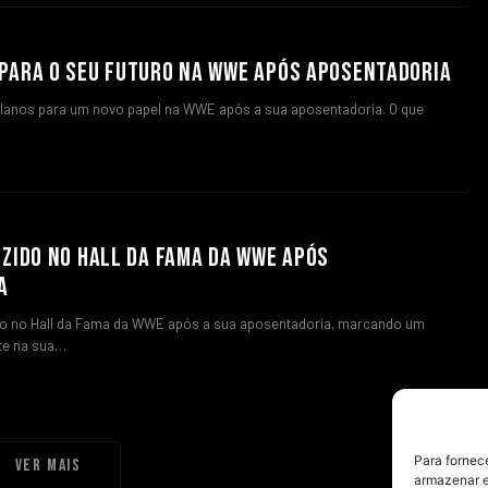
PARA O SEU FUTURO NA WWE APÓS APOSENTADORIA
lanos para um novo papel na WWE após a sua aposentadoria. O que
UZIDO NO HALL DA FAMA DA WWE APÓS
A
ido no Hall da Fama da WWE após a sua aposentadoria, marcando um
e na sua…
Para fornec
Ver mais
armazenar e