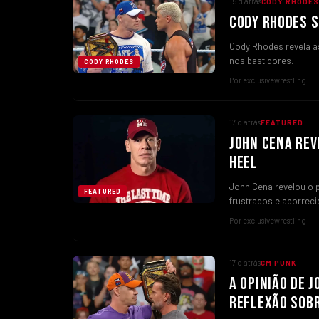
15 d atrás
CODY RHODES
CODY RHODES S
Cody Rhodes revela a
nos bastidores.
CODY RHODES
Por exclusivewrestling
17 d atrás
FEATURED
JOHN CENA REV
HEEL
John Cena revelou o p
FEATURED
frustrados e aborrec
Por exclusivewrestling
17 d atrás
CM PUNK
A OPINIÃO DE 
REFLEXÃO SOBR