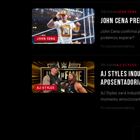
136 d atrás
JOHN CENA
JOHN CENA PRE
John Cena confirma p
podemos esperar?
JOHN CENA
Por exclusivewrestling
164 d atrás
AJ STYLES
AJ STYLES IND
APOSENTADORI
AJ STYLES
AJ Styles será induz
momento emocionant
Por exclusivewrestling