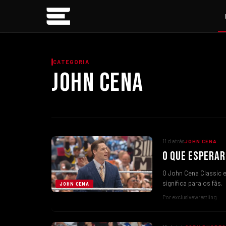
CATEGORIA
JOHN CENA
11 d atrás
JOHN CENA
O QUE ESPERAR
O John Cena Classic 
significa para os fãs.
JOHN CENA
Por exclusivewrestling