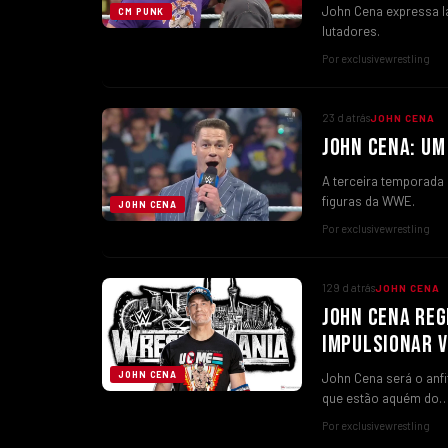
John Cena expressa l
CM PUNK
lutadores.
Por exclusivewrestling
23 d atrás
JOHN CENA
JOHN CENA: UM
A terceira temporada
figuras da WWE.
JOHN CENA
Por exclusivewrestling
129 d atrás
JOHN CENA
JOHN CENA REG
IMPULSIONAR V
JOHN CENA
John Cena será o anfi
que estão aquém do
Por exclusivewrestling