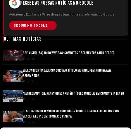
RECEBE AS NOSSAS NOTÍCIAS NO GOOGLE
Adiciona o Exclusive Wrestling às tuas fontes preferidas do Google.
SEGUIR NO GOOGLE →
Últimas Notícias
PRÉ-VISUALIZAÇÃO DO WWE RAW: COMBATES E SEGMENTOS A NÃO PERDER
11 d atrás
WILLOW NIGHTINGALE CONQUISTA O TÍTULO MUNDIAL FEMININO NA AEW
REDEMPTION
11 d atrás
AEW REDEMPTION: KENNY OMEGA RETÉM TÍTULO MUNDIAL EM COMBATE INTENSO
11 d atrás
RESULTADOS DO AEW REDEMPTION: CHRIS JERICHO USA UMA FURADEIRA PARA
VENCER A LUTA COM TOMMASO CIAMPA
11 d atrás