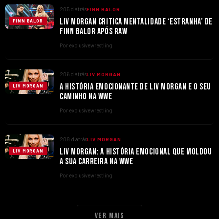
205 d atrás
FINN BALOR
LIV MORGAN CRITICA MENTALIDADE ‘ESTRANHA’ DE
FINN BALOR
FINN BALOR APÓS RAW
Por exclusivewrestling
206 d atrás
LIV MORGAN
A HISTÓRIA EMOCIONANTE DE LIV MORGAN E O SEU
LIV MORGAN
CAMINHO NA WWE
Por exclusivewrestling
208 d atrás
LIV MORGAN
LIV MORGAN: A HISTÓRIA EMOCIONAL QUE MOLDOU
LIV MORGAN
A SUA CARREIRA NA WWE
Por exclusivewrestling
Ver mais