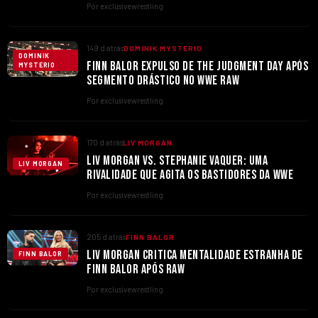
Por exclusivewrestling
149 d atrás
DOMINIK MYSTERIO
DOMINIK
FINN BALOR EXPULSO DE THE JUDGMENT DAY APÓS
MYSTERIO
SEGMENTO DRÁSTICO NO WWE RAW
Por exclusivewrestling
170 d atrás
LIV MORGAN
LIV MORGAN VS. STEPHANIE VAQUER: UMA
LIV MORGAN
RIVALIDADE QUE AGITA OS BASTIDORES DA WWE
Por exclusivewrestling
205 d atrás
FINN BALOR
LIV MORGAN CRITICA MENTALIDADE ESTRANHA DE
FINN BALOR
FINN BALOR APÓS RAW
Por exclusivewrestling