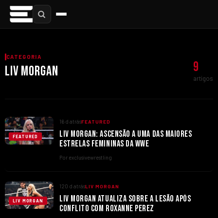
CATEGORIA
9
LIV MORGAN
artigos
16 d atrás
FEATURED
LIV MORGAN: ASCENSÃO A UMA DAS MAIORES
FEATURED
ESTRELAS FEMININAS DA WWE
Por exclusivewrestling
120 d atrás
LIV MORGAN
LIV MORGAN ATUALIZA SOBRE A LESÃO APÓS
LIV MORGAN
CONFLITO COM ROXANNE PEREZ