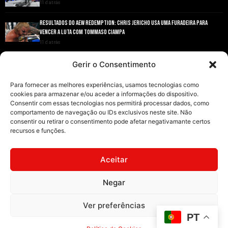
11 d atrás
RESULTADOS DO AEW REDEMPTION: CHRIS JERICHO USA UMA FURADEIRA PARA
VENCER A LUTA COM TOMMASO CIAMPA
11 d atrás
ANDRADE EL IDOLO CONQUISTA O TÍTULO NACIONAL DA AEW EM GRANDE ESTILO
Gerir o Consentimento
11 d atrás
Para fornecer as melhores experiências, usamos tecnologias como
cookies para armazenar e/ou aceder a informações do dispositivo.
Consentir com essas tecnologias nos permitirá processar dados, como
comportamento de navegação ou IDs exclusivos neste site. Não
consentir ou retirar o consentimento pode afetar negativamante certos
recursos e funções.
INÍCIO
WRESTLING
WWE
AEW
NOTÍCIAS
Aceitar
Negar
2008-2025 © Exclusive Wrestling · Todas as imagens são marcas registadas dos
Ver preferências
seus respetivos proprietários.
PT
Website desenvolvido por
Illimitatus Agency
Política de Cookies (UE)
Política de Privacidade