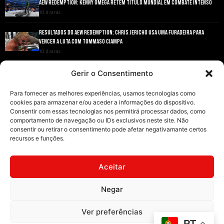
AEW REDEMPTION: KENNY OMEGA RETÉM TÍTULO MUNDIAL EM COMBATE INTENSO
10 d atrás
RESULTADOS DO AEW REDEMPTION: CHRIS JERICHO USA UMA FURADEIRA PARA
VENCER A LUTA COM TOMMASO CIAMPA
10 d atrás
ANDRADE EL IDOLO CONQUISTA O TÍTULO NACIONAL DA AEW EM GRANDE ESTILO
Gerir o Consentimento
10 d atrás
Para fornecer as melhores experiências, usamos tecnologias como
cookies para armazenar e/ou aceder a informações do dispositivo.
Consentir com essas tecnologias nos permitirá processar dados, como
comportamento de navegação ou IDs exclusivos neste site. Não
consentir ou retirar o consentimento pode afetar negativamante certos
recursos e funções.
INÍCIO
WRESTLING
WWE
AEW
NOTÍCIAS
Aceitar
Negar
2008-2025 © Exclusive Wrestling · Todas as imagens são marcas registadas dos
Ver preferências
seus respetivos proprietários.
PT
Website desenvolvido por
Illimitatus Agency