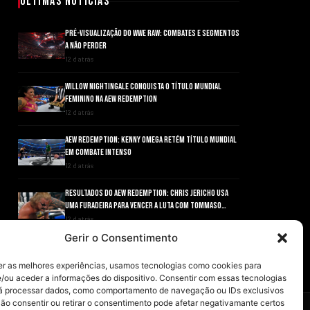
Últimas Notícias
PRÉ-VISUALIZAÇÃO DO WWE RAW: COMBATES E SEGMENTOS
A NÃO PERDER
12 d atrás
WILLOW NIGHTINGALE CONQUISTA O TÍTULO MUNDIAL
FEMININO NA AEW REDEMPTION
12 d atrás
AEW REDEMPTION: KENNY OMEGA RETÉM TÍTULO MUNDIAL
EM COMBATE INTENSO
12 d atrás
RESULTADOS DO AEW REDEMPTION: CHRIS JERICHO USA
UMA FURADEIRA PARA VENCER A LUTA COM TOMMASO
CIAMPA
12 d atrás
Gerir o Consentimento
ANDRADE EL IDOLO CONQUISTA O TÍTULO NACIONAL DA AEW
EM GRANDE ESTILO
er as melhores experiências, usamos tecnologias como cookies para
12 d atrás
/ou aceder a informações do dispositivo. Consentir com essas tecnologias
rá processar dados, como comportamento de navegação ou IDs exclusivos
Não consentir ou retirar o consentimento pode afetar negativamante certos