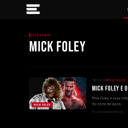
CATEGORIA
MICK FOLEY
164 d atrás
MICK FOLEY
MICK FOLEY E 
Mick Foley e suas tr
do corte de laços.
MICK FOLEY
Por exclusivewrestling