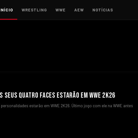
INÍCIO
WRESTLING
WWE
AEW
NOTÍCIAS
OS SEUS QUATRO FACES ESTARÃO EM WWE 2K26
ês personalidades estarão em WWE 2K26. Último jogo com ele na WWE antes