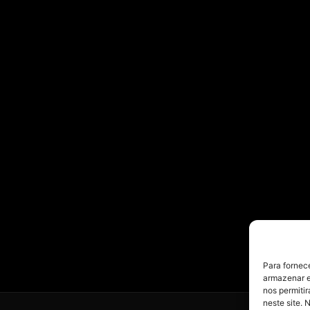
Para fornec
armazenar e
nos permiti
neste site. 