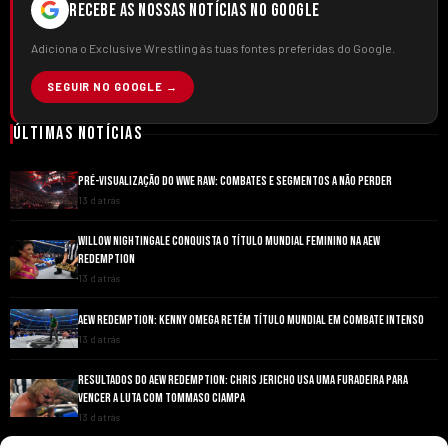
RECEBE AS NOSSAS NOTÍCIAS NO GOOGLE
Adiciona o Exclusive Wrestling às tuas fontes preferidas do Google.
SEGUIR NO GOOGLE →
Últimas Notícias
PRÉ-VISUALIZAÇÃO DO WWE RAW: COMBATES E SEGMENTOS A NÃO PERDER
13 d atrás
WILLOW NIGHTINGALE CONQUISTA O TÍTULO MUNDIAL FEMININO NA AEW
REDEMPTION
13 d atrás
AEW REDEMPTION: KENNY OMEGA RETÉM TÍTULO MUNDIAL EM COMBATE INTENSO
13 d atrás
RESULTADOS DO AEW REDEMPTION: CHRIS JERICHO USA UMA FURADEIRA PARA
VENCER A LUTA COM TOMMASO CIAMPA
13 d atrás