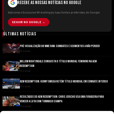
RECEBE AS NOSSAS NOTÍCIAS NO GOOGLE
Adiciona o Exclusive Wrestling às tuas fontes preferidas do Google.
SEGUIR NO GOOGLE →
Últimas Notícias
PRÉ-VISUALIZAÇÃO DO WWE RAW: COMBATES E SEGMENTOS A NÃO PERDER
12 d atrás
WILLOW NIGHTINGALE CONQUISTA O TÍTULO MUNDIAL FEMININO NA AEW
REDEMPTION
13 d atrás
AEW REDEMPTION: KENNY OMEGA RETÉM TÍTULO MUNDIAL EM COMBATE INTENSO
13 d atrás
RESULTADOS DO AEW REDEMPTION: CHRIS JERICHO USA UMA FURADEIRA PARA
VENCER A LUTA COM TOMMASO CIAMPA
13 d atrás