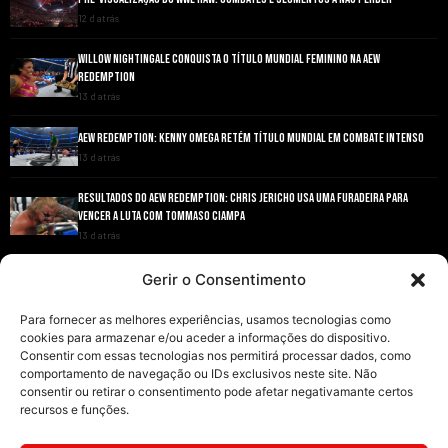
12 d atrás
WILLOW NIGHTINGALE CONQUISTA O TÍTULO MUNDIAL FEMININO NA AEW
REDEMPTION
13 d atrás
AEW REDEMPTION: KENNY OMEGA RETÉM TÍTULO MUNDIAL EM COMBATE INTENSO
13 d atrás
RESULTADOS DO AEW REDEMPTION: CHRIS JERICHO USA UMA FURADEIRA PARA
VENCER A LUTA COM TOMMASO CIAMPA
13 d atrás
ANDRADE EL IDOLO CONQUISTA O TÍTULO NACIONAL DA AEW EM GRANDE ESTILO
Gerir o Consentimento
13 d atrás
Para fornecer as melhores experiências, usamos tecnologias como
cookies para armazenar e/ou aceder a informações do dispositivo.
Consentir com essas tecnologias nos permitirá processar dados, como
comportamento de navegação ou IDs exclusivos neste site. Não
consentir ou retirar o consentimento pode afetar negativamante certos
recursos e funções.
INÍCIO
WRESTLING
WWE
AEW
NOTÍCIAS