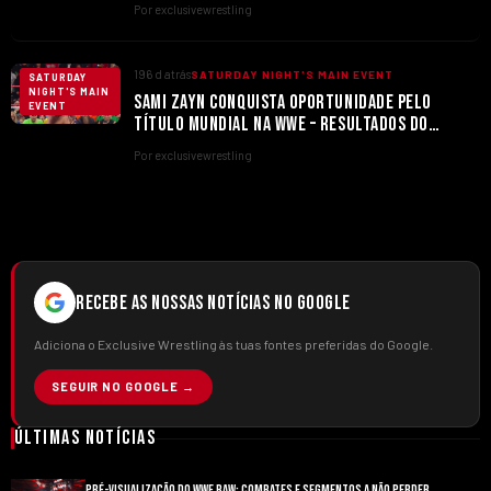
INCRÍVEL NO SATURDAY NIGHT’S MAIN EVENT
Por exclusivewrestling
196 d atrás
SATURDAY NIGHT'S MAIN EVENT
SATURDAY
NIGHT'S MAIN
SAMI ZAYN CONQUISTA OPORTUNIDADE PELO
EVENT
TÍTULO MUNDIAL NA WWE – RESULTADOS DO
SATURDAY NIGHT’S MAIN EVENT
Por exclusivewrestling
RECEBE AS NOSSAS NOTÍCIAS NO GOOGLE
Adiciona o Exclusive Wrestling às tuas fontes preferidas do Google.
SEGUIR NO GOOGLE →
Últimas Notícias
PRÉ-VISUALIZAÇÃO DO WWE RAW: COMBATES E SEGMENTOS A NÃO PERDER