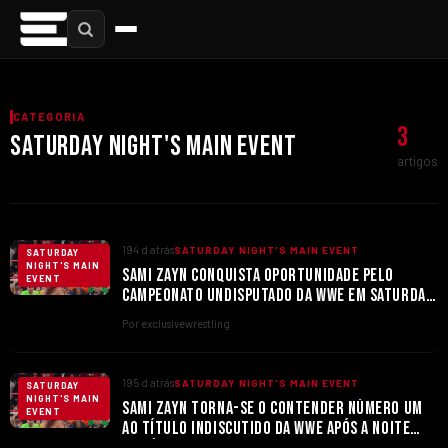
CATEGORIA
3
SATURDAY NIGHT'S MAIN EVENT
artigos
194 d atrás
SATURDAY NIGHT'S MAIN EVENT
SATURDAY
NIGHT'S MAIN
SAMI ZAYN CONQUISTA OPORTUNIDADE PELO
EVENT
CAMPEONATO UNDISPUTADO DA WWE EM SATURDAY
NIGHT’S MAIN EVENT
Por exclusivewrestling
195 d atrás
SATURDAY NIGHT'S MAIN EVENT
SATURDAY
NIGHT'S MAIN
SAMI ZAYN TORNA-SE O CONTENDER NÚMERO UM
EVENT
AO TÍTULO INDISCUTIDO DA WWE APÓS A NOITE