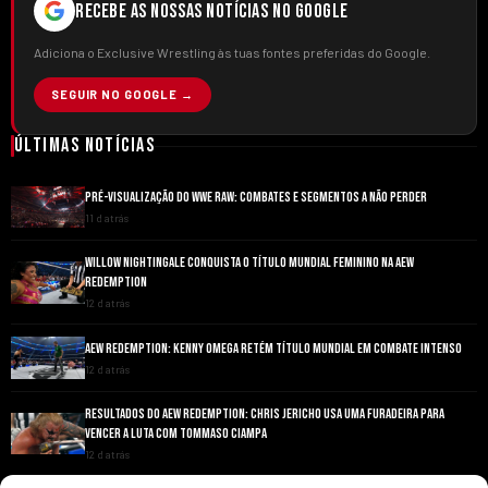
RECEBE AS NOSSAS NOTÍCIAS NO GOOGLE
Adiciona o Exclusive Wrestling às tuas fontes preferidas do Google.
SEGUIR NO GOOGLE →
Últimas Notícias
PRÉ-VISUALIZAÇÃO DO WWE RAW: COMBATES E SEGMENTOS A NÃO PERDER
11 d atrás
WILLOW NIGHTINGALE CONQUISTA O TÍTULO MUNDIAL FEMININO NA AEW
REDEMPTION
12 d atrás
AEW REDEMPTION: KENNY OMEGA RETÉM TÍTULO MUNDIAL EM COMBATE INTENSO
12 d atrás
RESULTADOS DO AEW REDEMPTION: CHRIS JERICHO USA UMA FURADEIRA PARA
VENCER A LUTA COM TOMMASO CIAMPA
12 d atrás