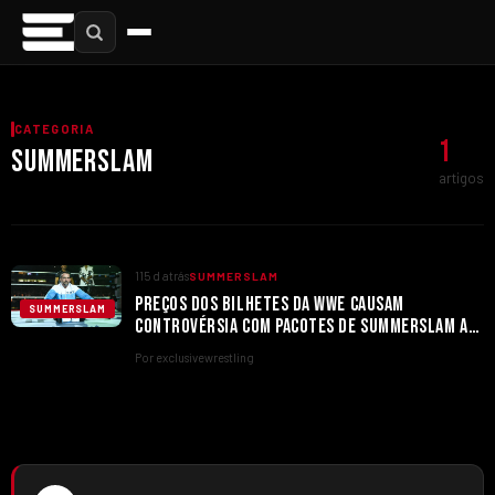
CATEGORIA
1
SUMMERSLAM
artigos
115 d atrás
SUMMERSLAM
PREÇOS DOS BILHETES DA WWE CAUSAM
SUMMERSLAM
CONTROVÉRSIA COM PACOTES DE SUMMERSLAM A
CHEGAR AOS $25.000
Por exclusivewrestling