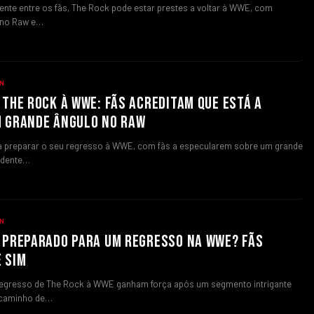
nte entre os fãs, The Rock pode estar prestes a voltar à WWE, com
 no Raw e…
N
 THE ROCK À WWE: FÃS ACREDITAM QUE ESTÁ A
M GRANDE ÂNGULO NO RAW
a preparar o seu regresso à WWE, com fãs a especularem sobre um grande
idente…
N
 PREPARADO PARA UM REGRESSO NA WWE? FÃS
 SIM
regresso de The Rock à WWE ganham força após um segmento intrigante
 caminho de…