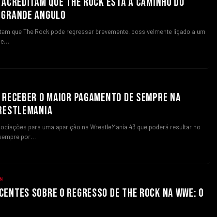
 ACREDITAM QUE THE ROCK ESTÁ A CAMINHO DO
 GRANDE ANGULO
tam que The Rock pode regressar brevemente, possivelmente ligado a um
 de…
 RECEBER O MAIOR PAGAMENTO DE SEMPRE NA
WRESTLEMANIA
ociações para uma aparição na WrestleMania 43 que poderá resultar no
 sempre por…
N
ENTES SOBRE O REGRESSO DE THE ROCK NA WWE: O