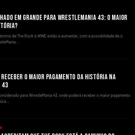
HADO EM GRANDE PARA WRESTLEMANIA 43: O MAIOR
STÓRIA?
etorno de The Rock à WWE estão a aumentar, com a possibilidade de o
stleMania…
 RECEBER O MAIOR PAGAMENTO DA HISTÓRIA NA
 43
considerado para WrestleMania 43, onde poderá receber o maior pagamento
nica…
N