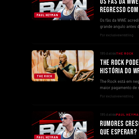
OS FÃS DA WWE
REGRESSO COM
PAUL HEYMAN
Os fãs da WWE acredi
grande angulo antes
Por exclusivewrestling
195 d atrás
THE ROCK
THE ROCK PODE
HISTÓRIA DO 
THE ROCK
The Rock está em neg
maior pagamento de
Por exclusivewrestling
195 d atrás
PAUL HEYMA
RUMORES CRESC
QUE ESPERAR?
PAUL HEYMAN