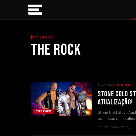
CATEGORIA
THE ROCK
136 d atrás
THE ROCK
STONE COLD ST
ATUALIZAÇÃO!
THE ROCK
Stone Cold Steve Aust
conheces os detalhe
Por exclusivewrestling