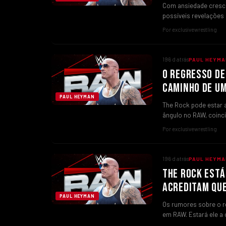
Com ansiedade cresce
possíveis revelações
Por exclusivewrestling
196 d atrás
PAUL HEYMA
O REGRESSO DE
CAMINHO DE U
PAUL HEYMAN
The Rock pode estar 
ângulo no RAW, coinc
Por exclusivewrestling
196 d atrás
PAUL HEYMA
THE ROCK ESTÁ
ACREDITAM QUE
PAUL HEYMAN
Os rumores sobre o 
em RAW. Estará ele a