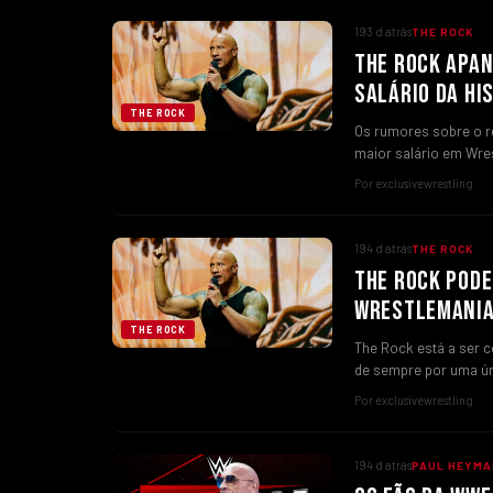
193 d atrás
THE ROCK
THE ROCK APAN
SALÁRIO DA HI
THE ROCK
Os rumores sobre o r
maior salário em Wre
Por exclusivewrestling
194 d atrás
THE ROCK
THE ROCK PODE
WRESTLEMANIA
THE ROCK
The Rock está a ser 
de sempre por uma ú
Por exclusivewrestling
194 d atrás
PAUL HEYMA