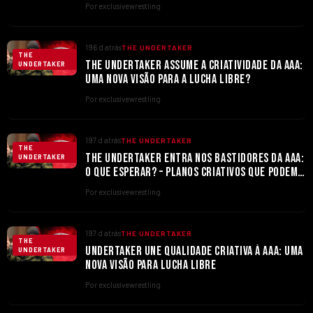
Por exclusivewrestling
196 d atrás
THE UNDERTAKER
THE
THE UNDERTAKER ASSUME A CRIATIVIDADE DA AAA:
UNDERTAKER
UMA NOVA VISÃO PARA A LUCHA LIBRE?
Por exclusivewrestling
197 d atrás
THE UNDERTAKER
THE
THE UNDERTAKER ENTRA NOS BASTIDORES DA AAA:
UNDERTAKER
O QUE ESPERAR? – PLANOS CRIATIVOS QUE PODEM
MUDAR LUTA LIVRE
Por exclusivewrestling
197 d atrás
THE UNDERTAKER
THE
UNDERTAKER UNE QUALIDADE CRIATIVA À AAA: UMA
UNDERTAKER
NOVA VISÃO PARA LUCHA LIBRE
Por exclusivewrestling