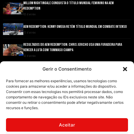
WILLOW NIGHTINGALE CONQUISTA O TÍTULO MUNDIAL FEMININO NA AEW
REDEMPTION
12 d atrás
AEW REDEMPTION: KENNY OMEGA RETÉM TÍTULO MUNDIAL EM COMBATE INTENSO
12 d atrás
RESULTADOS DO AEW REDEMPTION: CHRIS JERICHO USA UMA FURADEIRA PARA
VENCER A LUTA COM TOMMASO CIAMPA
12 d atrás
ANDRADE EL IDOLO CONQUISTA O TÍTULO NACIONAL DA AEW EM GRANDE ESTILO
Gerir o Consentimento
12 d atrás
Para fornecer as melhores experiências, usamos tecnologias como
cookies para armazenar e/ou aceder a informações do dispositivo.
Consentir com essas tecnologias nos permitirá processar dados, como
comportamento de navegação ou IDs exclusivos neste site. Não
consentir ou retirar o consentimento pode afetar negativamante certos
recursos e funções.
INÍCIO
WRESTLING
WWE
AEW
NOTÍCIAS
Aceitar