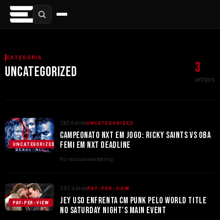
CATEGORIA
3
UNCATEGORIZED
artigos
263 d atrás
UNCATEGORIZED
CAMPEONATO NXT EM JOGO: RICKY SAINTS VS OBA
FEMI EM NXT DEADLINE
UNCATEGORIZED
Por exclusivewrestling
292 d atrás
PAY-PER-VIEW
JEY USO ENFRENTA CM PUNK PELO WORLD TITLE
PAY-PER-VIEW
NO SATURDAY NIGHT’S MAIN EVENT