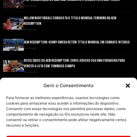
14 d atrás
WILLOW NIGHTINGALE CONQUISTA O TÍTULO MUNDIAL FEMININO NA AEW
REDEMPTION
14 d atrás
AEW REDEMPTION: KENNY OMEGA RETÉM TÍTULO MUNDIAL EM COMBATE INTENSO
14 d atrás
RESULTADOS DO AEW REDEMPTION: CHRIS JERICHO USA UMA FURADEIRA PARA
VENCER A LUTA COM TOMMASO CIAMPA
14 d atrás
ANDRADE EL IDOLO CONQUISTA O TÍTULO NACIONAL DA AEW EM GRANDE ESTILO
Gerir o Consentimento
14 d atrás
Para fornecer as melhores experiências, usamos tecnologias como
cookies para armazenar e/ou aceder a informações do dispositivo.
Consentir com essas tecnologias nos permitirá processar dados, como
comportamento de navegação ou IDs exclusivos neste site. Não
consentir ou retirar o consentimento pode afetar negativamante certos
recursos e funções.
INÍCIO
WRESTLING
WWE
AEW
NOTÍCIAS