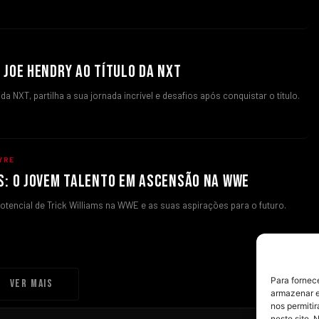
 JOE HENDRY AO TÍTULO DA NXT
 NXT, partilha a sua jornada incrível e desafios após conquistar o título.
YRE
S: O JOVEM TALENTO EM ASCENSÃO NA WWE
otencial de Trick Williams na WWE e as suas aspirações para o futuro.
Para fornec
Ver mais
armazenar e
nos permiti
neste site. 