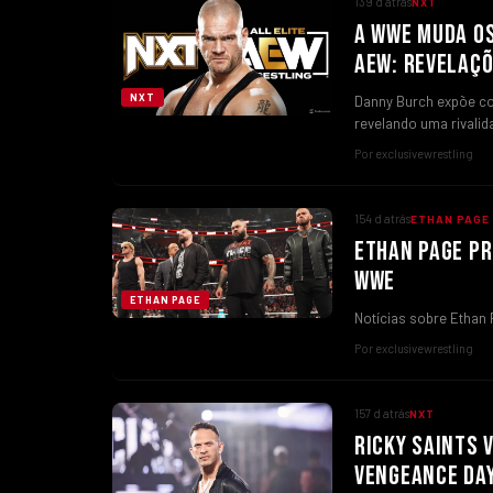
139 d atrás
NXT
A WWE MUDA OS
AEW: REVELAÇÕ
NXT
Danny Burch expõe c
revelando uma rivali
Por exclusivewrestling
154 d atrás
ETHAN PAGE
ETHAN PAGE PR
WWE
ETHAN PAGE
Notícias sobre Ethan
Por exclusivewrestling
157 d atrás
NXT
RICKY SAINTS 
VENGEANCE DA