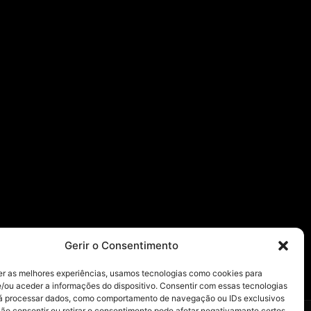
Gerir o Consentimento
er as melhores experiências, usamos tecnologias como cookies para
/ou aceder a informações do dispositivo. Consentir com essas tecnologias
rá processar dados, como comportamento de navegação ou IDs exclusivos
Não consentir ou retirar o consentimento pode afetar negativamante certos