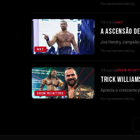
Por exclusivewrestling
176 d atrás
NXT
A ASCENSÃO DE
Joe Hendry, campeão da
NXT
Por exclusivewrestling
179 d atrás
DREW MCINT
TRICK WILLIAM
Aprecia o crescente p
DREW MCINTYRE
Por exclusivewrestling