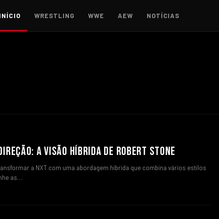
INÍCIO
WRESTLING
WWE
AEW
NOTÍCIAS
DIREÇÃO: A VISÃO HÍBRIDA DE ROBERT STONE
transformar a NXT com uma abordagem híbrida que combina vários estilos
anhe as…