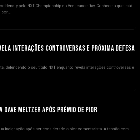
 Joe Hendry pelo NXT Championship no Vengeance Day. Conhece o que está
s por…
VELA INTERAÇÕES CONTROVERSAS E PRÓXIMA DEFESA
ta, defendendo o seu título NXT enquanto revela interações controversas e
A DAVE MELTZER APÓS PRÉMIO DE PIOR
sua indignação após ser considerado o pior comentarista. A tensão com