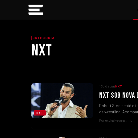
CATEGORIA
NXT
130 d atrás
NXT
NXT SOB NOVA 
Robert Stone está a 
de wrestling. Acomp
NXT
Por exclusivewrestling