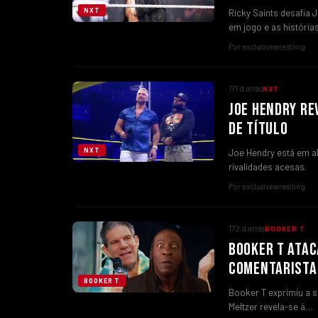
NXT
Ricky Saints desafia
em jogo e as história
Por exclusivewrestling
171 d atrás
NXT
JOE HENDRY RE
DE TÍTULO
NXT
Joe Hendry está em al
rivalidades acesas.
Por exclusivewrestling
172 d atrás
BOOKER T
BOOKER T ATAC
COMENTARISTA
BOOKER T
Booker T exprimiu a 
Meltzer revela-se à…