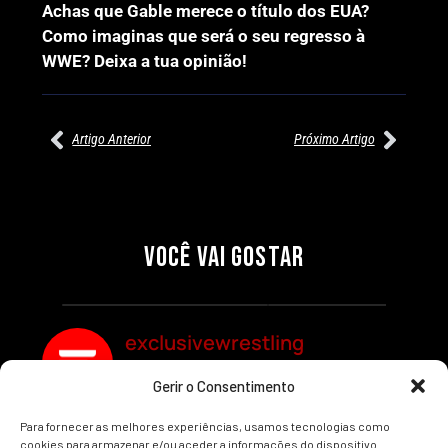
Achas que Gable merece o título dos EUA?
Como imaginas que será o seu regresso à
WWE? Deixa a tua opinião!
Artigo Anterior
Próximo Artigo
27/07/2026
27/07/2026
PRÉ-VISUALIZAÇÃO DO WWE
WILLOW NIGHTINGALE
RAW: COMBATES E
CONQUISTA O TÍTULO
SEGMENTOS A NÃO PERDER
MUNDIAL FEMININO NA AEW
VOCÊ VAI GOSTAR
REDEMPTION
Por exclusivewrestling
Por exclusivewrestling
exclusivewrestling
Gerir o Consentimento
Ver mais Artigos
Para fornecer as melhores experiências, usamos tecnologias como
cookies para armazenar e/ou aceder a informações do dispositivo.