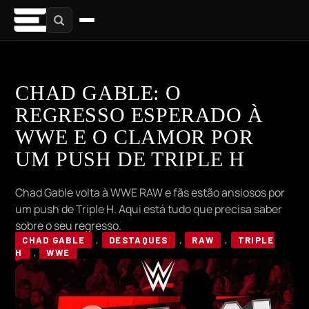
CHAD GABLE: O
REGRESSO ESPERADO À
WWE E O CLAMOR POR
UM PUSH DE TRIPLE H
Chad Gable volta à WWE RAW e fãs estão ansiosos por
um push de Triple H. Aqui está tudo que precisa saber
sobre o seu regresso.
CHAD GABLE
,
DESTAQUES
,
RAW
,
TRIPLE
H
,
WWE