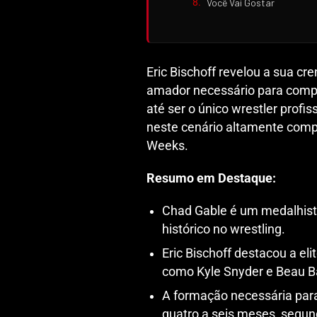
Você Vai Gostar
Eric Bischoff revelou a sua c
amador necessário para compe
até ser o único wrestler profi
neste cenário altamente compe
Weeks.
Resumo em Destaque:
Chad Gable é um medalhist
histórico no wrestling.
Eric Bischoff destacou a el
como Kyle Snyder e Beau B
A formação necessária para 
quatro a seis meses, segun