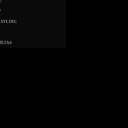
E
W
STLING
T
ÍCIAS