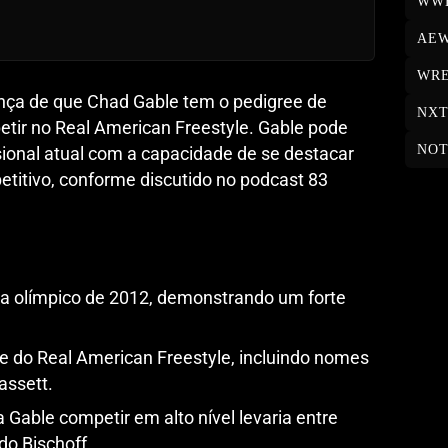
WW
AE
WRE
rença de que Chad Gable tem o pedigree de
NX
tir no Real American Freestyle. Gable pode
NOT
ssional atual com a capacidade de se destacar
titivo, conforme discutido no podcast 83
a olímpico de 2012, demonstrando um forte
ite do Real American Freestyle, incluindo nomes
assett.
Gable competir em alto nível levaria entre
do Bischoff.