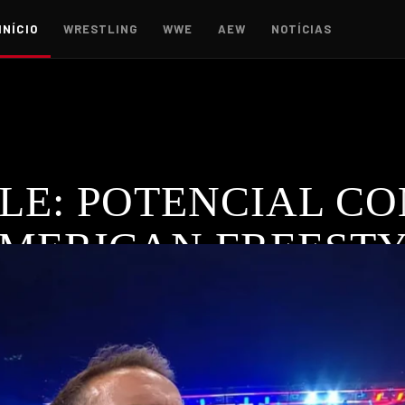
INÍCIO
WRESTLING
WWE
AEW
NOTÍCIAS
LE: POTENCIAL C
AMERICAN FREEST
le pode competir no Real American Freestyle, destacando a sua