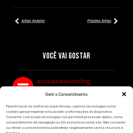
Artigo Anterior
Próximo Artigo
27/07/2026
27/07/2026
PRÉ-VISUALIZAÇÃO DO WWE
WILLOW NIGHTINGALE
RAW: COMBATES E
CONQUISTA O TÍTULO
SEGMENTOS A NÃO PERDER
MUNDIAL FEMININO NA AEW
VOCÊ VAI GOSTAR
REDEMPTION
Por exclusivewrestling
Por exclusivewrestling
exclusivewrestling
Gerir o Consentimento
Ver mais Artigos
Para fornecer as melhores experiências, usamos tecnologias como
cookies para armazenar e/ou aceder a informações do dispositivo.
Consentir com essas tecnologias nos permitirá processar dados, como
comportamento de navegação ou IDs exclusivos neste site. Não consentir
ou retirar o consentimento pode afetar negativamante certos recursos e
funções.