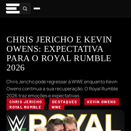
CHRIS JERICHO E KEVIN
OWENS: EXPECTATIVA
PARA O ROYAL RUMBLE
2026
Chris Jericho pode regressar à WWE enquanto Kevin
Owens continua a sua recuperação. O Royal Rumble
2026 traz emoções e expectativas.
CHRIS JERICHO
,
DESTAQUES
,
KEVIN OWENS
,
ROYAL RUMBLE
,
WWE