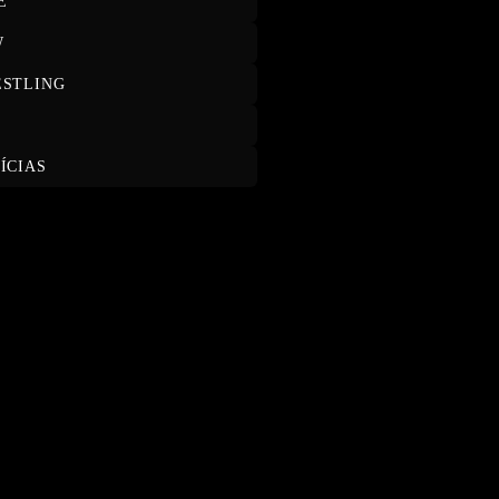
E
W
STLING
T
ÍCIAS