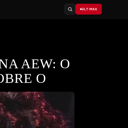
ÚLTIMAS
 NA AEW: O
OBRE O
Descubra tudo sobre esta conversa