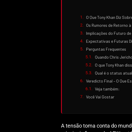
O Que Tony Khan Diz Sobre
Os Rumores de Retorno 
Implicações do Futuro de
Expectativas e Futuras D
Perguntas Frequentes
Quando Chris Jerich
O que Tony Khan diss
Qual é o status atua
Veredicto Final – O Que E
Veja também:
Você Vai Gostar
A tensão toma conta do mundo