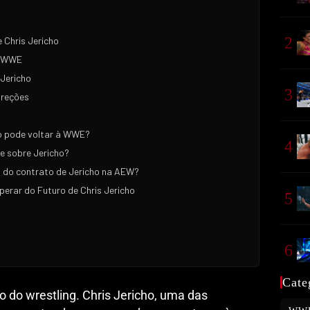
2
 Chris Jericho
à WWE
 Jericho
3
ireções
o pode voltar à WWE?
4
e sobre Jericho?
l do contrato de Jericho na AEW?
sperar do Futuro de Chris Jericho
5
6
Cate
 do wrestling. Chris Jericho, uma das