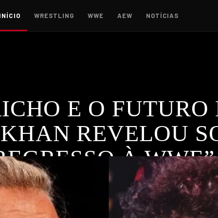
INÍCIO
WRESTLING
WWE
AEW
NOTÍCIAS
RICHO E O FUTURO
 KHAN REVELOU S
 REGRESSO À WWE”
um retorno à WWE, mas Tony Khan reafirma seu valor na AEW. 