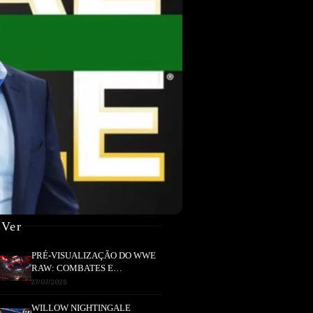
 Ver
PRÉ-VISUALIZAÇÃO DO WWE
RAW: COMBATES E
SEGMENTOS A NÃO PERDER
27/07/2026
WILLOW NIGHTINGALE