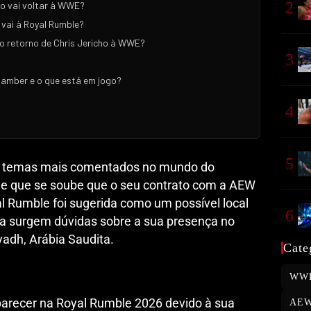
2
ho vai voltar à WWE?
 vai à Royal Rumble?
o retorno de Chris Jericho à WWE?
3
hamber e o que está em jogo?
4
5
os temas mais comentados no mundo do
de que se soube que o seu contrato com a AEW
al Rumble foi sugerida como um possível local
6
ra surgem dúvidas sobre a sua presença no
adh, Arábia Saudita.
Cate
WW
parecer na Royal Rumble 2026 devido à sua
AE