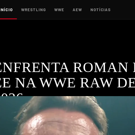
INÍCIO
WRESTLING
WWE
AEW
NOTÍCIAS
ENFRENTA ROMAN 
E NA WWE RAW DE
026
ultados da WWE Raw de 6 de Abril, com CM Punk a atacar Rom