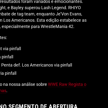
 resultados foram variados e emocionantes.
ight, e Bayley superou Lash Legend. RHIYO
bate de tag team, enquanto Je’Von Evans,
m Los Americanos. Esta edição estabelece as
s, especialmente para WrestleMania 42.
tes:
 via pinfall
 pinfall
Penta def. Los Americanos via pinfall
a pinfall
o na nossa análise sobre
WWE Raw Regista o
nas
.
 NO SEGMENTO DE ABERTURA