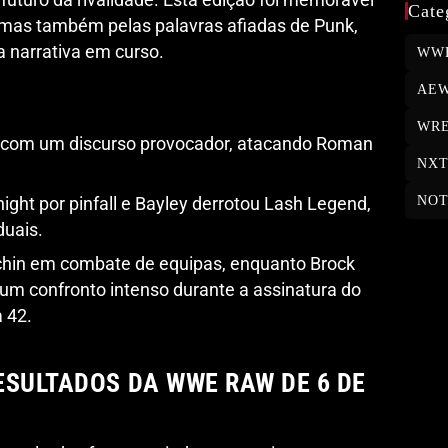
Cate
, mas também pelas palavras afiadas de Punk,
 narrativa em curso.
WW
AE
WRE
com um discurso provocador, atacando Roman
NX
NOT
ght por pinfall e Bayley derrotou Lash Legend,
uais.
chin em combate de equipas, enquanto Brock
um confronto intenso durante a assinatura do
 42.
ESULTADOS DA WWE RAW DE 6 DE