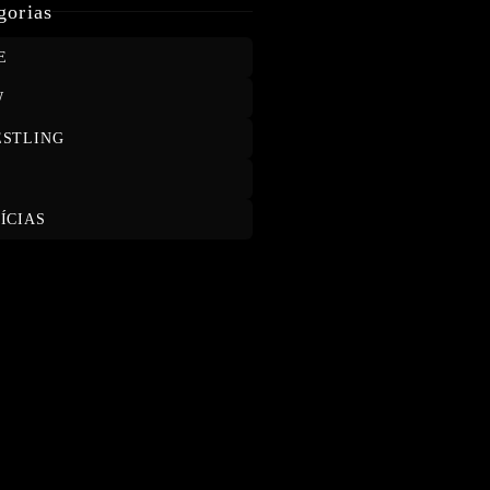
MOXLEY E WILL OSPREAY
gorias
E
W
STLING
T
ÍCIAS