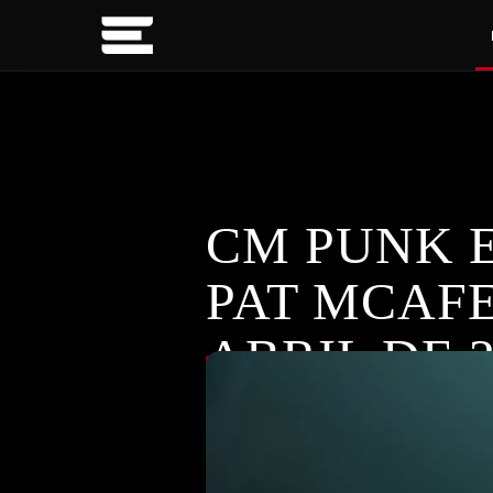
CM PUNK 
PAT MCAFE
ABRIL DE 2
Revive os melhores momentos e res
DESTAQUES
,
RAW
,
WWE