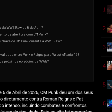
1
2
s da WWE Raw de 6 de Abril?
ento de abertura com CM Punk?
s chave de CM Punk durante a WWE Raw?
3
ivalidade entre Punk e Reigns para WrestleMania 42?
os próximos episódios da WWE?
4
5
6 de Abril de 2026, CM Punk deu um dos seus
do diretamente contra Roman Reigns e Pat
6
o intenso, incluindo combates e confrontos
futuro da rivalidade. Esta edição foi memorável