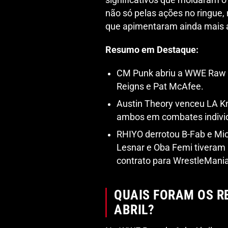
não só pelas ações no ringue
que apimentaram ainda mais a
Resumo em Destaque:
CM Punk abriu a WWE Raw 
Reigns e Pat McAfee.
Austin Theory venceu LA Kni
ambos em combates individ
RHIYO derrotou B-Fab e Mi
Lesnar e Oba Femi tiveram 
contrato para WrestleMania
QUAIS FORAM OS R
ABRIL?