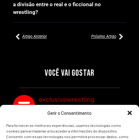
a divisão entre o real e o ficcional no
wrestling?
Artigo Anterior
Próximo Artigo
27/07/2026
27/07/2026
PRÉ-VISUALIZAÇÃO DO WWE
WILLOW NIGHTINGALE
RAW: COMBATES E
CONQUISTA O TÍTULO
SEGMENTOS A NÃO PERDER
MUNDIAL FEMININO NA AEW
VOCÊ VAI GOSTAR
REDEMPTION
Por exclusivewrestling
Por exclusivewrestling
exclusivewrestling
Gerir o Consentimento
Ver mais Artigos
Para fornecer as melhores experiências, usamos tecnologias como
cookies para armazenar e/ou aceder a informações do dispositivo.
Consentir com essas tecnologias nos permitirá processar dados, como