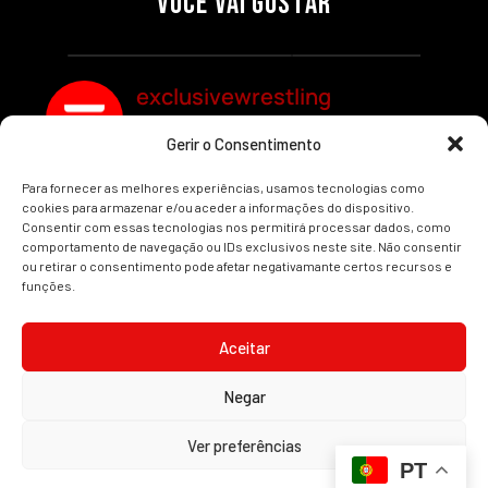
VOCÊ VAI GOSTAR
REDEMPTION
Por exclusivewrestling
Por exclusivewrestling
exclusivewrestling
Gerir o Consentimento
Ver mais Artigos
Para fornecer as melhores experiências, usamos tecnologias como
cookies para armazenar e/ou aceder a informações do dispositivo.
Consentir com essas tecnologias nos permitirá processar dados, como
comportamento de navegação ou IDs exclusivos neste site. Não consentir
ou retirar o consentimento pode afetar negativamante certos recursos e
funções.
INÍCIO
WRESTLING
WWE
AEW
NOTÍCIAS
Aceitar
Negar
2008-2025 © Exclusive Wrestling · Todas as imagens são marcas registadas dos
Ver preferências
seus respetivos proprietários.
PT
Website desenvolvido por
Illimitatus Agency
Política de Cookies (UE)
Política de Privacidade