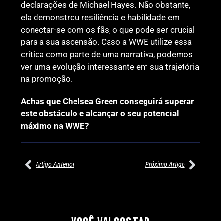
declarações de Michael Hayes. Não obstante,
ela demonstrou resiliência e habilidade em
conectar-se com os fãs, o que pode ser crucial
para a sua ascensão. Caso a WWE utilize essa
crítica como parte de uma narrativa, podemos
ver uma evolução interessante em sua trajetória
na promoção.
Achas que Chelsea Green conseguirá superar
este obstáculo e alcançar o seu potencial
máximo na WWE?
Artigo Anterior
Próximo Artigo
27/07/2026
27/07/2026
PRÉ-VISUALIZAÇÃO DO WWE
WILLOW NIGHTINGALE
RAW: COMBATES E
CONQUISTA O TÍTULO
SEGMENTOS A NÃO PERDER
MUNDIAL FEMININO NA AEW