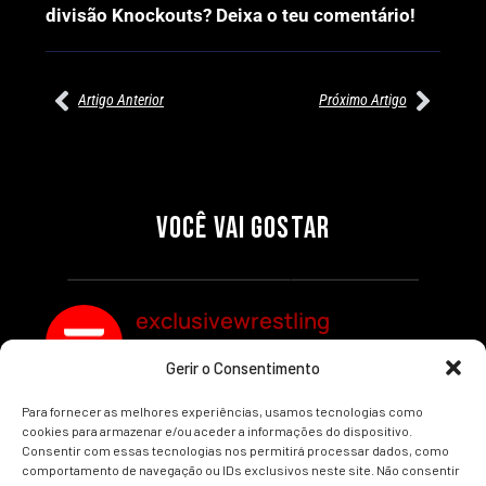
divisão Knockouts? Deixa o teu comentário!
Artigo Anterior
Próximo Artigo
27/07/2026
27/07/2026
PRÉ-VISUALIZAÇÃO DO WWE
WILLOW NIGHTINGALE
RAW: COMBATES E
CONQUISTA O TÍTULO
SEGMENTOS A NÃO PERDER
MUNDIAL FEMININO NA AEW
VOCÊ VAI GOSTAR
REDEMPTION
Por exclusivewrestling
Por exclusivewrestling
exclusivewrestling
Gerir o Consentimento
Ver mais Artigos
Para fornecer as melhores experiências, usamos tecnologias como
cookies para armazenar e/ou aceder a informações do dispositivo.
Consentir com essas tecnologias nos permitirá processar dados, como
comportamento de navegação ou IDs exclusivos neste site. Não consentir