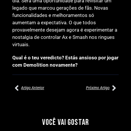
dia. Será uma oportunidade para revisitar um
legado que marcou gerações de fãs. Novas
funcionalidades e melhoramentos só
aumentam a expectativa. O que todos
provavelmente desejam agora é experimentar a
nostalgia de controlar Ax e Smash nos ringues
virtuais.
Qual é o teu veredicto? Estás ansioso por jogar
com Demolition novamente?
Artigo Anterior
Próximo Artigo
27/07/2026
27/07/2026
PRÉ-VISUALIZAÇÃO DO WWE
WILLOW NIGHTINGALE
RAW: COMBATES E
CONQUISTA O TÍTULO
SEGMENTOS A NÃO PERDER
MUNDIAL FEMININO NA AEW
VOCÊ VAI GOSTAR
REDEMPTION
Por exclusivewrestling
Por exclusivewrestling