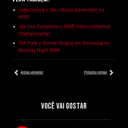
John Cena e o Seu Último Adversário na
WWE
Jey Uso Conquista o WWE Intercontinental
Championship
CM Punk e Roman Reigns em Destaque no
Monday Night RAW
Artigo Anterior
Próximo Artigo
27/07/2026
27/07/2026
PRÉ-VISUALIZAÇÃO DO WWE
WILLOW NIGHTINGALE
RAW: COMBATES E
CONQUISTA O TÍTULO
SEGMENTOS A NÃO PERDER
MUNDIAL FEMININO NA AEW
VOCÊ VAI GOSTAR
REDEMPTION
Por exclusivewrestling
Por exclusivewrestling