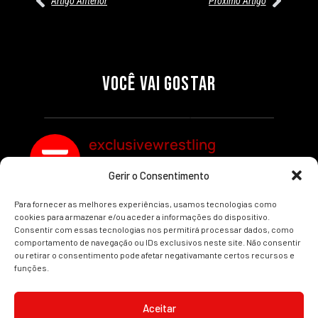
Artigo Anterior
Próximo Artigo
27/07/2026
27/07/2026
PRÉ-VISUALIZAÇÃO DO WWE
WILLOW NIGHTINGALE
RAW: COMBATES E
CONQUISTA O TÍTULO
SEGMENTOS A NÃO PERDER
MUNDIAL FEMININO NA AEW
VOCÊ VAI GOSTAR
REDEMPTION
Por exclusivewrestling
Por exclusivewrestling
exclusivewrestling
Gerir o Consentimento
Ver mais Artigos
Para fornecer as melhores experiências, usamos tecnologias como
cookies para armazenar e/ou aceder a informações do dispositivo.
Consentir com essas tecnologias nos permitirá processar dados, como
comportamento de navegação ou IDs exclusivos neste site. Não consentir
ou retirar o consentimento pode afetar negativamante certos recursos e
funções.
INÍCIO
WRESTLING
WWE
AEW
NOTÍCIAS
Aceitar