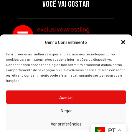
SEGMENTOS A NÃO PERDER
MUNDIAL FEMININO NA AEW
VOCÊ VAI GOSTAR
REDEMPTION
Por exclusivewrestling
Por exclusivewrestling
exclusivewrestling
Gerir o Consentimento
Ver mais Artigos
Para fornecer as melhores experiências, usamos tecnologias como
cookies para armazenar e/ou aceder a informações do dispositivo.
Consentir com essas tecnologias nos permitirá processar dados, como
comportamento de navegação ou IDs exclusivos neste site. Não consentir
ou retirar o consentimento pode afetar negativamante certos recursos e
funções.
INÍCIO
WRESTLING
WWE
AEW
NOTÍCIAS
Aceitar
Negar
2008-2025 © Exclusive Wrestling · Todas as imagens são marcas registadas dos
Ver preferências
seus respetivos proprietários.
PT
Website desenvolvido por
Illimitatus Agency