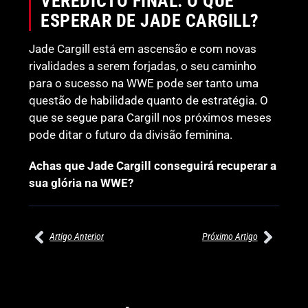
VEREDICTO FINAL: O QUE
ESPERAR DE JADE CARGILL?
Jade Cargill está em ascensão e com novas
rivalidades a serem forjadas, o seu caminho
para o sucesso na WWE pode ser tanto uma
questão de habilidade quanto de estratégia. O
que se segue para Cargill nos próximos meses
pode ditar o futuro da divisão feminina.
Achas que Jade Cargill conseguirá recuperar a
sua glória na WWE?
Artigo Anterior
Próximo Artigo
27/07/2026
27/07/2026
PRÉ-VISUALIZAÇÃO DO WWE
WILLOW NIGHTINGALE
RAW: COMBATES E
CONQUISTA O TÍTULO