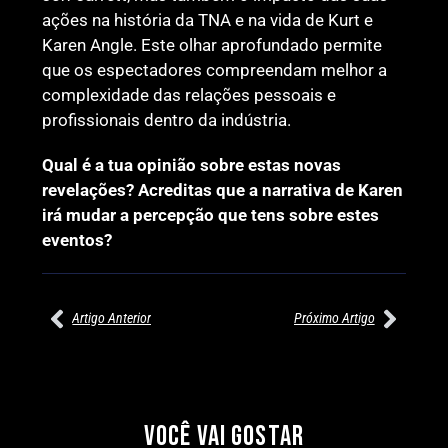
ações na história da TNA e na vida de Kurt e
Karen Angle. Este olhar aprofundado permite
que os espectadores compreendam melhor a
complexidade das relações pessoais e
profissionais dentro da indústria.
Qual é a tua opinião sobre estas novas
revelações? Acreditas que a narrativa de Karen
irá mudar a percepção que tens sobre estes
eventos?
Artigo Anterior
Próximo Artigo
27/07/2026
27/07/2026
PRÉ-VISUALIZAÇÃO DO WWE
WILLOW NIGHTINGALE
RAW: COMBATES E
CONQUISTA O TÍTULO
SEGMENTOS A NÃO PERDER
MUNDIAL FEMININO NA AEW
VOCÊ VAI GOSTAR
REDEMPTION
Por exclusivewrestling
Por exclusivewrestling