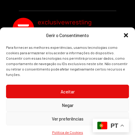
exclusivewrestling
Gerir o Consentimento
Ver mais Artigos
Para fornecer as melhores experiências, usamos tecnologias como
cookies para armazenar e/ou aceder a informações do dispositivo.
Consentir com essas tecnologias nos permitirá processar dados, como
comportamento de navegação ou IDs exclusivos neste site. Não consentir
ou retirar o consentimento pode afetar negativamante certos recursos e
funções.
INÍCIO
WRESTLING
WWE
AEW
NOTÍCIAS
Aceitar
Negar
2008-2025 © Exclusive Wrestling · Todas as imagens são marcas registadas dos
Ver preferências
seus respetivos proprietários.
PT
Website desenvolvido por
Illimitatus Agency
Política de Cookies (UE)
Política de Privacidade
Política de Cookies