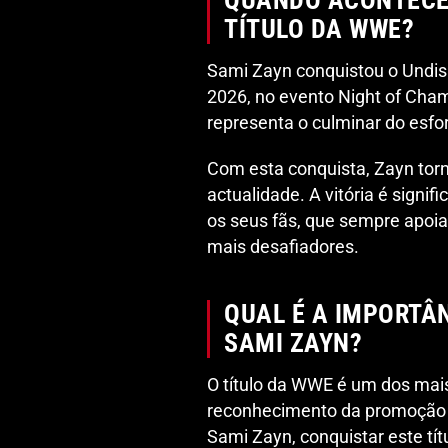
QUANDO ACONTECEU
TÍTULO DA WWE?
Sami Zayn conquistou o Undi
2026, no evento Night of Cham
representa o culminar do esfo
Com esta conquista, Zayn tor
actualidade. A vitória é signi
os seus fãs, que sempre apo
mais desafiadores.
QUAL É A IMPORTÂ
SAMI ZAYN?
O título da WWE é um dos mais 
reconhecimento da promoção a
Sami Zayn, conquistar este tít