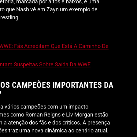
jetória, marcada por altos e baixos, é uma
claro que Nash vê em Zayn um exemplo de
estling.
 WWE: Fãs Acreditam Que Está A Caminho De
antam Suspeitas Sobre Saída Da WWE
ROS CAMPEÕES IMPORTANTES DA
?
ta vários campeões com um impacto
Nomes como Roman Reigns e Liv Morgan estão
a atenção dos fãs e dos críticos. A presença
es traz uma nova dinâmica ao cenário atual.