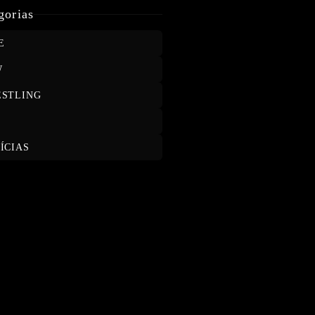
MOXLEY E WILL OSPREAY
gorias
E
W
STLING
T
ÍCIAS