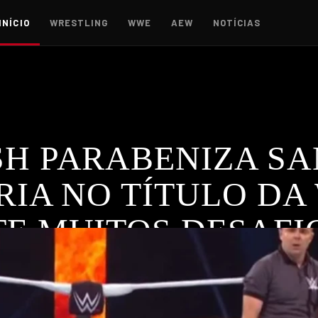
INÍCIO
WRESTLING
WWE
AEW
NOTÍCIAS
SH PARABENIZA SA
RIA NO TÍTULO DA
E MUITOS DESAFI
ela conquista do Undisputed WWE Championship, destacando 