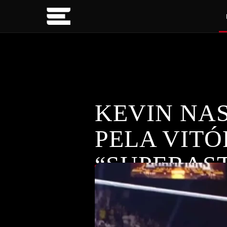
KEVIN NA
PELA VITÓ
“SUPERAST
Kevin Nash parabeniza Sami Zayn p
DESTAQUES
título.