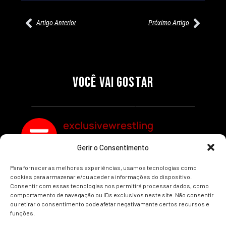
Artigo Anterior
Próximo Artigo
27/07/2026
27/07/2026
PRÉ-VISUALIZAÇÃO DO WWE
WILLOW NIGHTINGALE
RAW: COMBATES E
CONQUISTA O TÍTULO
SEGMENTOS A NÃO PERDER
MUNDIAL FEMININO NA AEW
VOCÊ VAI GOSTAR
REDEMPTION
Por exclusivewrestling
Por exclusivewrestling
exclusivewrestling
Gerir o Consentimento
Ver mais Artigos
Para fornecer as melhores experiências, usamos tecnologias como
cookies para armazenar e/ou aceder a informações do dispositivo.
Consentir com essas tecnologias nos permitirá processar dados, como
comportamento de navegação ou IDs exclusivos neste site. Não consentir
ou retirar o consentimento pode afetar negativamante certos recursos e
funções.
INÍCIO
WRESTLING
WWE
AEW
NOTÍCIAS