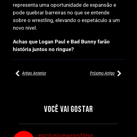
representa uma oportunidade de expansão e
pode quebrar barreiras no que se entende
sobre o wrestling, elevando o espetáculo a um
novo nível.
Achas que Logan Paul e Bad Bunny farão
história juntos no ringue?
Artigo Anterior
Próximo Artigo
27/07/2026
27/07/2026
PRÉ-VISUALIZAÇÃO DO WWE
WILLOW NIGHTINGALE
RAW: COMBATES E
CONQUISTA O TÍTULO
SEGMENTOS A NÃO PERDER
MUNDIAL FEMININO NA AEW
VOCÊ VAI GOSTAR
REDEMPTION
Por exclusivewrestling
Por exclusivewrestling
exclusivewrestling